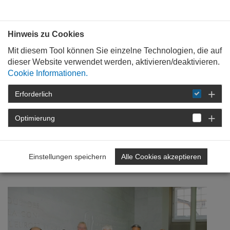
Bauen mit
Plan
:
die
architekten
.org
Hinweis zu Cookies
Mit diesem Tool können Sie einzelne Technologien, die auf
dieser Website verwendet werden, aktivieren/deaktivieren.
Cookie Informationen.
Erforderlich
STARTSEITE
NEWSROOM
DETAIL
Optimierung
04. September 2007
Architektenkammer ernennt
Einstellungen speichern
Alle Cookies akzeptieren
fünf neue Ehrenmitglieder