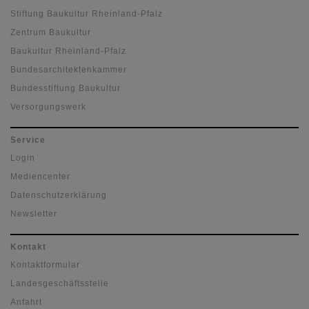
Stiftung Baukultur Rheinland-Pfalz
Zentrum Baukultur
Baukultur Rheinland-Pfalz
Bundesarchitektenkammer
Bundesstiftung Baukultur
Versorgungswerk
Service
Login
Mediencenter
Datenschutzerklärung
Newsletter
Kontakt
Kontaktformular
Landesgeschäftsstelle
Anfahrt