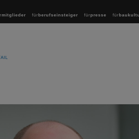
r
mitglieder
für
berufseinsteiger
für
presse
für
baukult
AIL