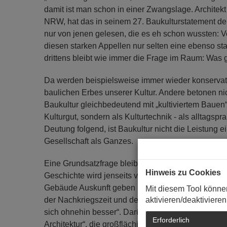
damit ist man schon in einer Zwangslage. Architekt
NRW, hat das in seinem 27. Baukulturstatement der
nur von jenen gelesen, die es eh schon wussten: V
diesen starken Appellen nur selten eine ebenso st
drittens bleibt wie immer die Frage im Raum: Was g
Da werden beispielsweise immer wieder konservat
baulichen Erbes unserer Kultur. Andere betonen ni
Baukultur gleichbedeutend mit „kultiviertem Bauen“
Kulturgut, sondern als Kulturtechnik - als alltags
Deutung folgend, ist Baukultur nicht die Leistung 
Gesellschaft als Ganzes.
Eine Grundsatzfrage bleibt: Erzählen unsere Dörf
Hinweis zu Cookies
Geschichte wird jenseits von Zweckmäßigkeit, Mark
Gebäude Auskunft geben können und sollen, wird k
Mit diesem Tool könne
aktivieren/deaktivieren
der Nachkriegszeit und den Aufbaujahren betroffen:
sich ohnehin besser“. Darüber muss gesprochen w
Erforderlich
Architektur“, die großflächig geopfert wurden. Als