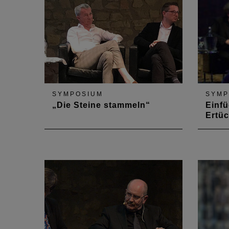
einen Kooperationsvertrag
unterzeichnet
SYMPOSIUM
SYMP
„Die Steine stammeln“
Einfü
Ertüc
Schweres Erbe - Architekten und
Kaum e
Denkmalpfleger im vierten
viele 
Hambacher Architekturgespräch.
Frage
Wie uneindeutig und
Umgang
interpretationsbedürftig die
Stadtb
Botschaften historischer Bauten
tatsäc
ausfallen, wie falsch bei näherer
städt
Betrachtung das Diktum der NS-
Wie so
Propaganda,…
mit d