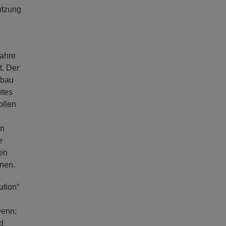
utzung
Jahre
t. Der
mbau
ntes
ollen
en
e
ten
gnen.
ution“
Denn:
d