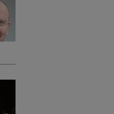
 Rund
bacher
eker
 2016
lattes
en
keiten