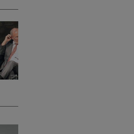
haus-
 das 6.
präch