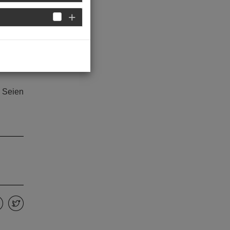
er
5 in
nal
. Seien