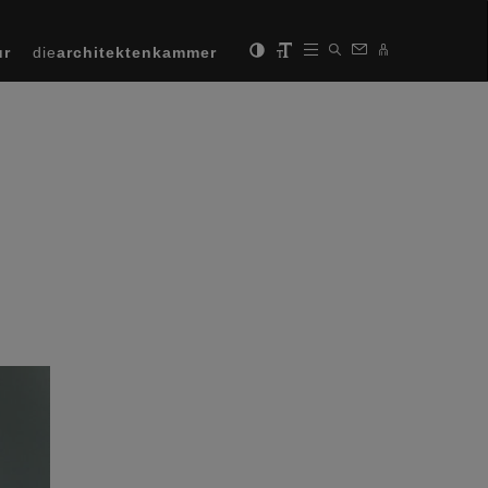
ur
die
architektenkammer