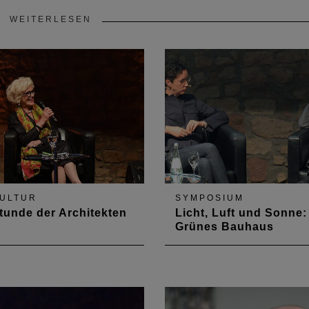
WEITERLESEN
ULTUR
SYMPOSIUM
tunde der Architekten
Licht, Luft und Sonne:
Grünes Bauhaus
 zum Siebzigsten für
Anlässlich des runden Bau
d Reker beim Hambacher
Geburtstages widmete sich
ekturgespräch 2020
Hambacher Architekturges
dem Thema „Licht, Luft und