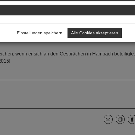
urnation immer wieder stellen muss.
sprächen haben wir hier und da Aufmerksamkeit erreicht - mit d
enkmalpflege, den 50. Jahrestag seiner Gründung im Herbst 201
Einstellungen speichern
Alle Cookies akzeptieren
nalkomitee von ICOMOS wurde 1965 in Mainz gegründet. Ein Sig
eichen, wenn er sich an den Gesprächen in Hambach beteiligte
2015!