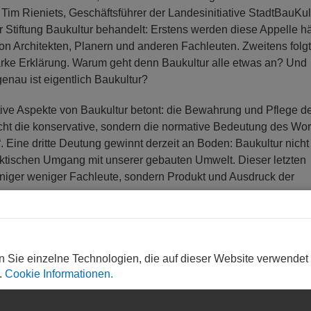
 Tim Rieniets, Geschäftsführer der Landesinitiative StadtBauKul
 Stiftung Baukultur behandelt: Erstens werden diese Appelle hä
on Architekten, Planern und anderen Fachleuten. Zweitens folgt
arke Erklärung. Warum geht denn Baukultur alle etwas an? Und
enau ist eigentlich Baukultur?
ive Aspekte von Baukultur betont: die Bewahrung und Pflege d
cht die konservative, sondern die normative Bedeutung des Wor
. Eine dritte Deutung gewinnt derzeit an Boden: Baukultur nicht
praktischen Umgang mit unserer gebauten Umwelt. Dieser letzten
einiger weniger Fachleute, sondern Produkt und Ausdruck der
er und Städte demnächst noch eine Geschichte? Und wenn ja, w
etingstrategie oder Rentabilitätsüberlegungen erzählt? Das, w
urzerhand eliminiert. Derzeit sind erschreckend viele Gebäude
n Sie einzelne Technologien, die auf dieser Website verwendet
.
Cookie Informationen.
 „Wir reißen das Haus einfach ab, das ist problemloser und rec
erden. Auch Gründerzeitbauten waren einmal „röhrende Hirsch
 was gelten sie heute? Das „Hambacher Architekturgespräch“ geh