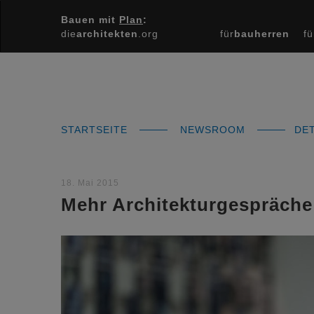
Bauen mit
Plan
:
die
architekten
.org
für
bauherren
fü
STARTSEITE
NEWSROOM
DET
18. Mai 2015
Mehr Architekturgespräche