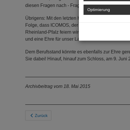
diesen Fragen nach - Fragen, denen sich eine Kult
Optimierung
Übrigens: Mit den letzten Hambacher Architekturge
Folge, dass ICOMOS, der Internationale Rat für D
Rheinland-Pfalz feiern wird. Das Deutsche Natio
und eine Ehre für unser Land!
Dem Berufsstand könnte es ebenfalls zur Ehre ger
Sie dabei! Hinauf, hinauf zum Schloss, am 9. Juni 
Archivbeitrag vom 18. Mai 2015
Zurück