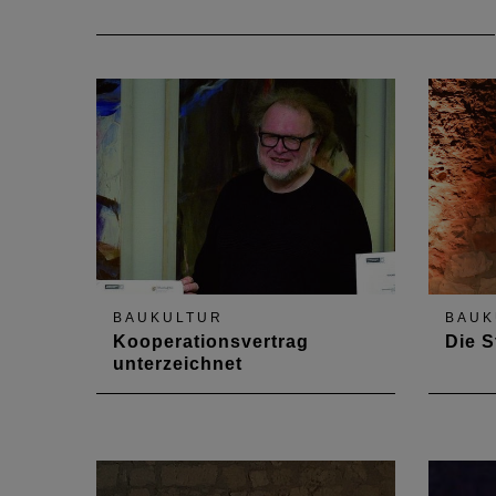
BAUKULTUR
BAUK
Kooperationsvertrag
Die S
unterzeichnet
Die Architektenkammer
Ehrung
Rheinland-Pfalz und die
Gerol
Generaldirektion Kulturelles Erbe
Archit
Rheinland-Pfalz GDKE haben