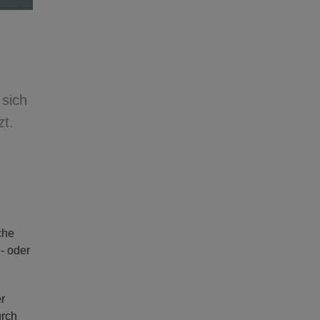
 sich
zt.
che
- oder
r
urch