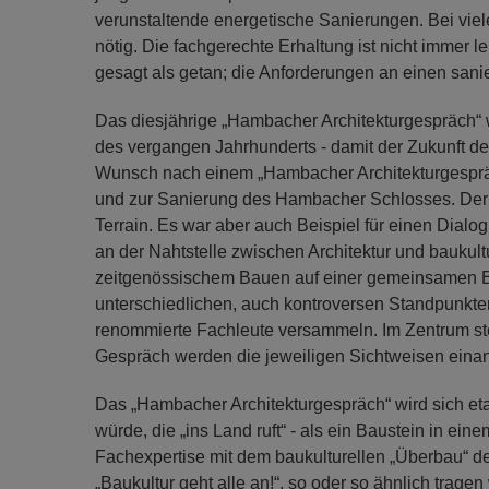
verunstaltende energetische Sanierungen. Bei vie
nötig. Die fachgerechte Erhaltung ist nicht immer l
gesagt als getan; die Anforderungen an einen sanie
Das diesjährige „Hambacher Architekturgespräch“ w
des vergangen Jahrhunderts - damit der Zukunft de
Wunsch nach einem „Hambacher Architekturgesprä
und zur Sanierung des Hambacher Schlosses. Der O
Terrain. Es war aber auch Beispiel für einen Dial
an der Nahtstelle zwischen Architektur und bauku
zeitgenössischem Bauen auf einer gemeinsamen 
unterschiedlichen, auch kontroversen Standpunkt
renommierte Fachleute versammeln. Im Zentrum ste
Gespräch werden die jeweiligen Sichtweisen einan
Das „Hambacher Architekturgespräch“ wird sich etab
würde, die „ins Land ruft“ - als ein Baustein in ein
Fachexpertise mit dem baukulturellen „Überbau“ d
„Baukultur geht alle an!“, so oder so ähnlich tra