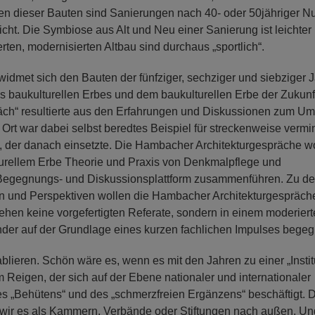
len dieser Bauten sind Sanierungen nach 40- oder 50jähriger N
eicht. Die Symbiose aus Alt und Neu einer Sanierung ist leichter
rten, modernisierten Altbau sind durchaus „sportlich“.
idmet sich den Bauten der fünfziger, sechziger und siebziger 
s baukulturellen Erbes und dem baukulturellen Erbe der Zukunf
ch“ resultierte aus den Erfahrungen und Diskussionen zum U
rt war dabei selbst beredtes Beispiel für streckenweise vermi
og, der danach einsetzte. Die Hambacher Architekturgespräche w
lturellem Erbe Theorie und Praxis von Denkmalpflege und
Begegnungs- und Diskussionsplattform zusammenführen. Zu d
en und Perspektiven wollen die Hambacher Architekturgespräch
hen keine vorgefertigten Referate, sondern in einem moderier
der auf der Grundlage eines kurzen fachlichen Impulses bege
lieren. Schön wäre es, wenn es mit den Jahren zu einer „Instit
em Reigen, der sich auf der Ebene nationaler und internationaler
es „Behütens“ und des „schmerzfreien Ergänzens“ beschäftigt. 
gen wir es als Kammern, Verbände oder Stiftungen nach außen. Un