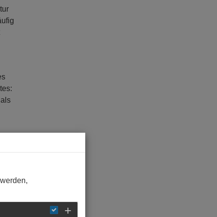
tur
ufig
es
tes:
 als
elche
orüber
 aus
 werden,
hnet
e der
t