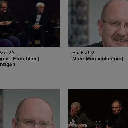
Sonne: Grünes Bauhaus“.
170 Gäste kamen am 5.
September 2019 zum Ham
Architekturgespräch in das
Hambacher Schloss, um…
OSIUM
MEINUNG
gen | Einfühlen |
Mehr Möglichkeit(en)
htigen
in Thema emotionalisiert
Kammerpräsident Gerold R
Bürger so stark wie die
fordert in der Märzausgabe
 nach dem angemessenen
des Deutschen Architektenb
 mit ihrem historischen
die Politik auf, Möglichkeit
ild. Doch wie steht es
auszuloten und Unmöglich
hlich um den
möglich zu machen
ebaulichen Denkmalschutz?
llte er sein, der Umgang
em…