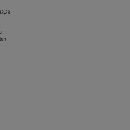
42,29
u
ten