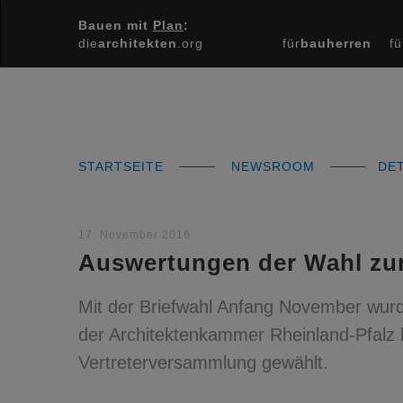
Bauen mit
Plan
:
die
architekten
.org
für
bauherren
fü
STARTSEITE
NEWSROOM
DET
17. November 2016
Auswertungen der Wahl zu
Mit der Briefwahl Anfang November wur
der Architektenkammer Rheinland-Pfalz b
Vertreterversammlung gewählt.