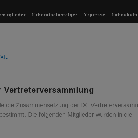
r
mitglieder
für
berufseinsteiger
für
presse
für
baukult
AIL
r Vertreterversammlung
de die Zusammensetzung der IX. Vertreterversam
estimmt. Die folgenden Mitglieder wurden in die