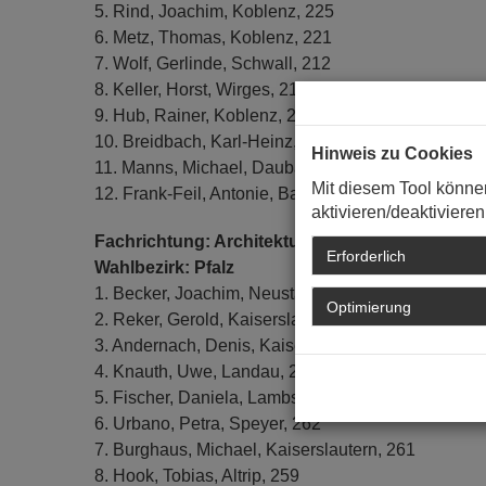
5. Rind, Joachim, Koblenz, 225
6. Metz, Thomas, Koblenz, 221
7. Wolf, Gerlinde, Schwall, 212
8. Keller, Horst, Wirges, 212
9. Hub, Rainer, Koblenz, 207
10. Breidbach, Karl-Heinz, Kottenheim, 205
Hinweis zu Cookies
11. Manns, Michael, Daubach, 200
Mit diesem Tool könne
12. Frank-Feil, Antonie, Bad Kreuznach, 198
aktivieren/deaktivieren
Fachrichtung: Architektur
Erforderlich
Wahlbezirk: Pfalz
1. Becker, Joachim, Neustadt, 345
Optimierung
2. Reker, Gerold, Kaiserslautern, 327
3. Andernach, Denis, Kaiserslautern, 280
4. Knauth, Uwe, Landau, 280
5. Fischer, Daniela, Lambsheim, 279
6. Urbano, Petra, Speyer, 262
7. Burghaus, Michael, Kaiserslautern, 261
8. Hook, Tobias, Altrip, 259