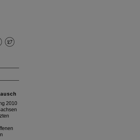
tausch
ung 2010
 Sachsen
tzten
ffenen
en