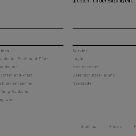
größten Teil der Sitzung ein.
Links
Service
Baukultur Rheinland-Pfalz
Login
Baukultur
Mediencenter
 Rheinland-Pfalz
Datenschutzerklärung
chitektenkammer
Newsletter
ftung Baukultur
ngswerk
Sitemap
Presse