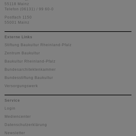
55118 Mainz
Telefon (06131) / 99 60-0
Postfach 1150
55001 Mainz
Externe Links
Stiftung Baukultur Rheinland-Pfalz
Zentrum Baukultur
Baukultur Rheinland-Pfalz
Bundesarchitektenkammer
Bundesstiftung Baukultur
Versorgungswerk
Service
Login
Mediencenter
Datenschutzerklärung
Newsletter