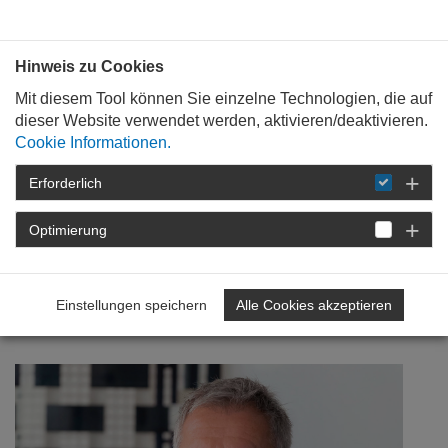
Bauen mit
Plan
:
die
architekten
.org
Hinweis zu Cookies
Mit diesem Tool können Sie einzelne Technologien, die auf
dieser Website verwendet werden, aktivieren/deaktivieren.
Cookie Informationen.
Erforderlich
STARTSEITE
NEWSROOM
DETAIL
Optimierung
26. Januar 2021
Gesamtschuldnerische
Einstellungen speichern
Alle Cookies akzeptieren
Haftung – Nein danke!