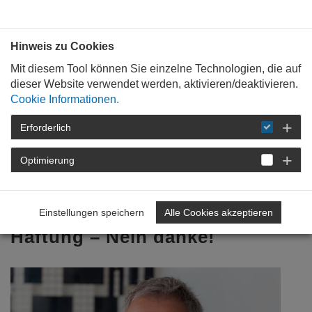
Bauen mit
Plan
:
die
architekten
.org
Hinweis zu Cookies
Mit diesem Tool können Sie einzelne Technologien, die auf
dieser Website verwendet werden, aktivieren/deaktivieren.
Cookie Informationen.
Erforderlich
STARTSEITE
VERANSTALTUNGEN
DETAIL
Optimierung
26. Januar 2021
Gesamtschuldnerische
Einstellungen speichern
Alle Cookies akzeptieren
Haftung – Nein danke!