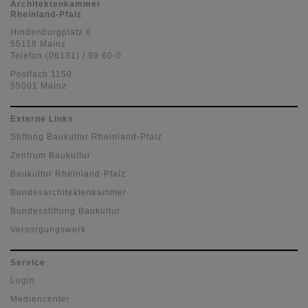
Architektenkammer
Rheinland-Pfalz
Hindenburgplatz 6
55118 Mainz
Telefon (06131) / 99 60-0
Postfach 1150
55001 Mainz
Externe Links
Stiftung Baukultur Rheinland-Pfalz
Zentrum Baukultur
Baukultur Rheinland-Pfalz
Bundesarchitektenkammer
Bundesstiftung Baukultur
Versorgungswerk
Service
Login
Mediencenter