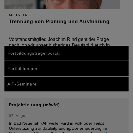
MEINUNG
Trennung von Planung und Ausführung
Vorstandsmitglied Joachim Rind geht der Frage
nach, ob wir unser bisheriges Berufsbild auch in
Zukunft erhalten können.
Fortbildungsträgerportal
Fortbildungen
AiP-Seminare
Projektleitung (m/w/d)…
07. August
In Bad Neuenahr-Ahrweiler wird in Voll- oder Teilzit
Unterstüzung zur Bauleitplanung/Dorferneuerung im