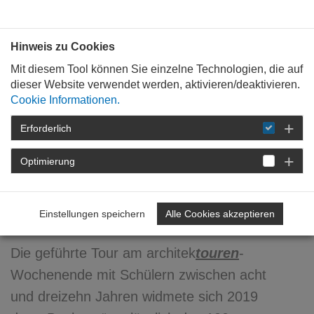
Bauen mit
Plan
:
die
architekten
.org
Hinweis zu Cookies
Mit diesem Tool können Sie einzelne Technologien, die auf
dieser Website verwendet werden, aktivieren/deaktivieren.
Cookie Informationen.
Erforderlich
STARTSEITE
VERANSTALTUNGEN
DETAIL
Optimierung
25. August 2020
SchülerTour 2019
Einstellungen speichern
Alle Cookies akzeptieren
Die geführte Tour am architek
touren
-
Wochenende mit Schülern zwischen acht
und dreizehn Jahren widmete sich 2019