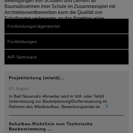
Beteiligungen von Schülern und Lehrern an
Baumaßnahmen ihrer Schule im Zusammenspiel mit
Architekturwettbewerben kann die Qualität von
Schulbauten verbessern, so das Ergebnis einer
Studie, die im…
Fortbildungsträgerportal
Fortbildungen
AiP-Seminare
Projektleitung (m/w/d)…
07. August
In Bad Neuenahr-Ahrweiler wird in Voll- oder Teilzit
Unterstüzung zur Bauleitplanung/Dorferneuerung im
Rahmen des Wiedeaufbau, Bewerbungsende ist
...
Schulbau-Richtlinie nun Technische
Baubestimmung …