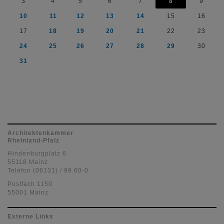
3
4
5
6
7
8
9
10
11
12
13
14
15
16
17
18
19
20
21
22
23
24
25
26
27
28
29
30
31
Architektenkammer
Rheinland-Pfalz
Hindenburgplatz 6
55118 Mainz
Telefon (06131) / 99 60-0
Postfach 1150
55001 Mainz
Externe Links