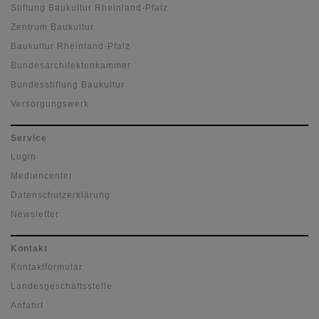
Stiftung Baukultur Rheinland-Pfalz
Zentrum Baukultur
Baukultur Rheinland-Pfalz
Bundesarchitektenkammer
Bundesstiftung Baukultur
Versorgungswerk
Service
Login
Mediencenter
Datenschutzerklärung
Newsletter
Kontakt
Kontaktformular
Landesgeschäftsstelle
Anfahrt