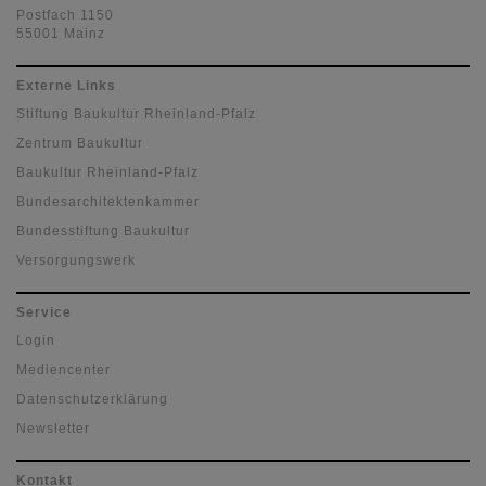
Postfach 1150
55001 Mainz
Externe Links
Stiftung Baukultur Rheinland-Pfalz
Zentrum Baukultur
Baukultur Rheinland-Pfalz
Bundesarchitektenkammer
Bundesstiftung Baukultur
Versorgungswerk
Service
Login
Mediencenter
Datenschutzerklärung
Newsletter
Kontakt