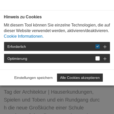
Bauen mit
Plan
:
die
architekten
.org
Hinweis zu Cookies
Mit diesem Tool können Sie einzelne Technologien, die auf
dieser Website verwendet werden, aktivieren/deaktivieren.
Cookie Informationen.
Erforderlich
STARTSEITE
VERANSTALTUNGEN
DETAIL
Optimierung
25. Juni 2016
Kinderbustour 2016
Einstellungen speichern
Alle Cookies akzeptieren
Tag der Architektur | Hauserkundungen,
Spielen und Toben und ein Rundgang durc
h die neue Großküche einer Schule