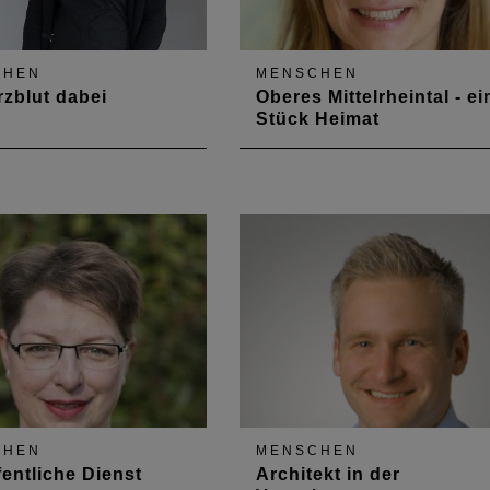
CHEN
MENSCHEN
rzblut dabei
Oberes Mittelrheintal - ei
Stück Heimat
wicklung kreativer
Nadya König-Lehrmann ist sei
nzepte und deren
2011 die Welterbe-Managerin
ng gehört zu den
am Mittelrhein. Im Interview
fgaben von
spricht sie über die Region, ih
hitektin Ina Ann Christin
Baukultur und Potenziale.
m Interview berichtet sie
re abwechslungsreiche
t.
CHEN
MENSCHEN
fentliche Dienst
Architekt in der