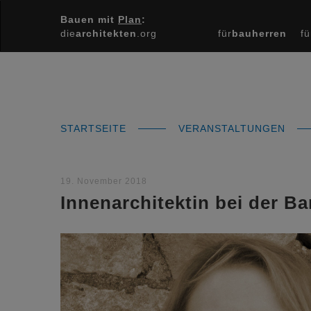
Bauen mit
Plan
:
die
architekten
.org
für
bauherren
fü
STARTSEITE
VERANSTALTUNGEN
19. November 2018
Innenarchitektin bei der B