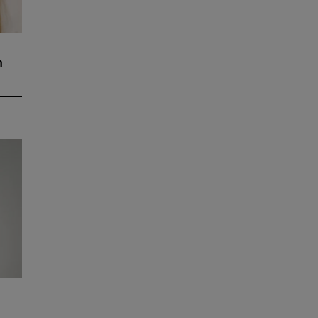
n
t
re