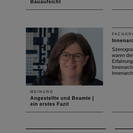
Bauaufsicht
Stadtplaner Marc Derichsweiler
Stadtpla
spricht im Interview über seine
stellver
Laufbahn im öffentlichen Dienst.
Abteilu
Bauaufs
FACHGR
Worms. 
Innenarc
über die
Beschäf
Szenogra
Dienst.
waren di
Erfahrung
Innenarch
Innenarch
MEINUNG
Angestellte und Beamte |
ein erstes Fazit
In der Maiausgabe des
Deutschen Architektenblattes
2015 zieht Vorstandsmitglied