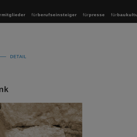
r
mitglieder
für
berufseinsteiger
für
presse
für
baukult
DETAIL
ank