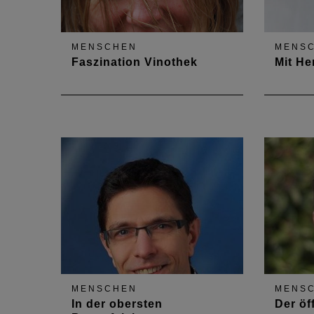
MENSCHEN
MENS
Faszination Vinothek
Mit He
Hein & Pawelke Architekten aus
Die Ent
Trier entwerfen individuelle
Raumko
Raumkonzepte. Im Interview
Umsetzu
spricht Innenarchitektin Monika
Kernau
Pawelke über den Umbau von
Innenarc
Vinotheken.
Witte. I
über ih
Tätigkei
MENSCHEN
MENS
In der obersten
Der öf