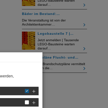
LEGO-Bausteine warten
darauf…
Bäder im Bestand:…
Die Veranstaltung ist von der
Architektenkammer…
Legobaustelle 7 |…
Jetzt anmelden | Tausende
LEGO-Bausteine warten
darauf…
Feuerwehrpläne Flucht- und…
Das Seminar Brandschutzpläne vermittelt
an zwei Tagen die…
 werden,