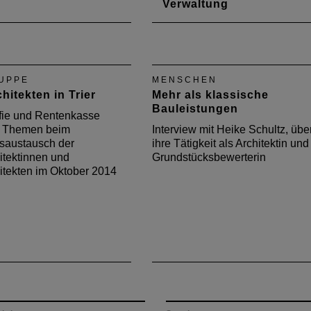
Verwaltung
nerin Beatrice Karg ist
Michael Manns setzt sich für
tretende Leiterin der
mehr gegenseitiges Verständn
ng Stadtplanung und
zwischen Freien Büros und de
icht bei der Stadt
Verwaltung ein.
UPPE
MENSCHEN
Im Interview spricht Sie
hitekten in Trier
Mehr als klassische
 Vorteile einer
Bauleistungen
tigung im öffentlichen
fie und Rentenkasse
e Themen beim
Interview mit Heike Schultz, übe
saustausch der
ihre Tätigkeit als Architektin und
itektinnen und
Grundstücksbewerterin
itekten im Oktober 2014