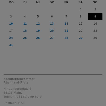
MO
DI
MI
DO
FR
SA
SO
1
2
3
4
5
6
7
8
9
10
11
12
13
14
15
16
17
18
19
20
21
22
23
24
25
26
27
28
29
30
31
Architektenkammer
Rheinland-Pfalz
Hindenburgplatz 6
55118 Mainz
Telefon (06131) / 99 60-0
Postfach 1150