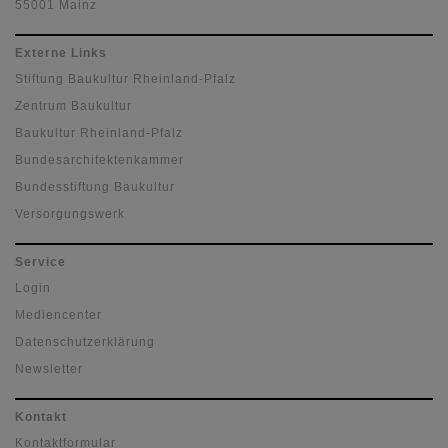
55001 Mainz
Externe Links
Stiftung Baukultur Rheinland-Pfalz
Zentrum Baukultur
Baukultur Rheinland-Pfalz
Bundesarchitektenkammer
Bundesstiftung Baukultur
Versorgungswerk
Service
Login
Mediencenter
Datenschutzerklärung
Newsletter
Kontakt
Kontaktformular