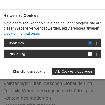
Bauen mit
Plan
:
die
architekten
.org
Hinweis zu Cookies
Mit diesem Tool können Sie einzelne Technologien, die auf
dieser Website verwendet werden, aktivieren/deaktivieren.
Cookie Informationen.
Erforderlich
STARTSEITE
VERANSTALTUNGEN
DETAIL
Optimierung
Zwischen Gebäude und
Technik
Einstellungen speichern
Alle Cookies akzeptieren
Vollständiger Titel: Zwischen Gebäude und
Technik: Wärmeversorgung und Lüftung im
Kontext des modernen