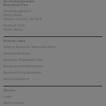
Architektenkammer
Rheinland-Pfalz
Hindenburgplatz 6
55118 Mainz
Telefon (06131) / 99 60-0
Postfach 1150
55001 Mainz
Externe Links
Stiftung Baukultur Rheinland-Pfalz
Zentrum Baukultur
Baukultur Rheinland-Pfalz
Bundesarchitektenkammer
Bundesstiftung Baukultur
Versorgungswerk
Service
Login
Mediencenter