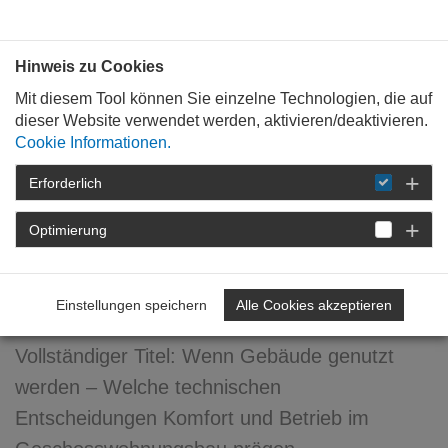
Bauen mit
Plan
:
die
architekten
.org
Hinweis zu Cookies
Mit diesem Tool können Sie einzelne Technologien, die auf
dieser Website verwendet werden, aktivieren/deaktivieren.
Cookie Informationen.
Erforderlich
STARTSEITE
VERANSTALTUNGEN
DETAIL
Optimierung
Wenn Gebäude genutzt
werden
Einstellungen speichern
Alle Cookies akzeptieren
Vollständiger Titel: Wenn Gebäude genutzt
werden – Welche technischen
Entscheidungen Komfort und Betrieb im