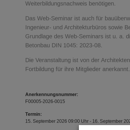
Weiterbildungsnachweis benötigen.
Das Web-Seminar ist auch für bauüber
Ingenieur- und Architekturbüros sowie B
Grundlage des Web-Seminars ist u. a. d
Betonbau DIN 1045: 2023-08.
Die Veranstaltung ist von der Architekt
Fortbildung für ihre Mitglieder anerkannt.
Anerkennungsnummer:
F00005-2026-0015
Termin:
15. September 2026 09:00 Uhr - 16. September 20