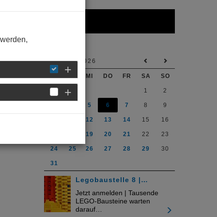
Kalender
 werden,
AUGUST 2026
MO
DI
MI
DO
FR
SA
SO
1
2
3
4
5
6
7
8
9
10
11
12
13
14
15
16
17
18
19
20
21
22
23
24
25
26
27
28
29
30
31
Legobaustelle 8 |…
Jetzt anmelden | Tausende
LEGO-Bausteine warten
darauf…