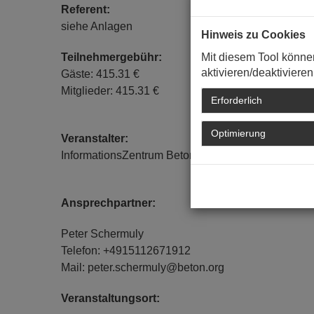
Referent:
siehe Anlagen
Hinweis zu Cookies
Mit diesem Tool könne
Teilnehmergebühr:
aktivieren/deaktivieren
Gäste: 415.31 €
Mitglieder: 415.31 €
Erforderlich
Optimierung
Veranstalter:
InformationsZentrum Beton GmbH
Ansprechpartner:
Peter Schermuly
Telefon: +4915112671912
Mail: peter.schermuly@beton.org
Veranstaltungsort: