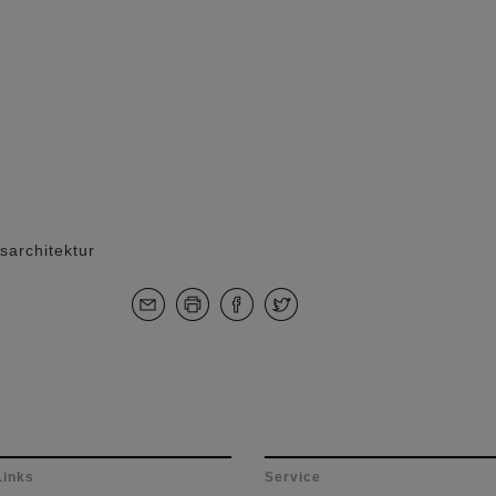
sarchitektur
Links
Service