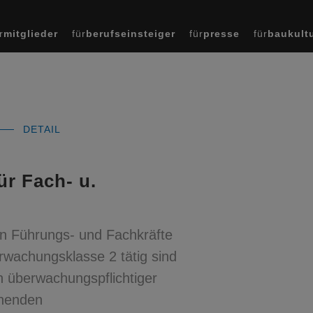
r
mitglieder
für
berufseinsteiger
für
presse
für
baukult
DETAIL
r Fach- u.
an Führungs- und Fachkräfte
rwachungsklasse 2 tätig sind
n überwachungspflichtiger
chenden