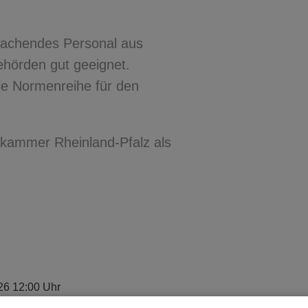
wachendes Personal aus
ehörden gut geeignet.
ie Normenreihe für den
enkammer Rheinland-Pfalz als
26 12:00 Uhr