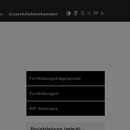
ur
die
architektenkammer
Fortbildungsträgerportal
Fortbildungen
AiP-Seminare
Projektleitung (m/w/d)…