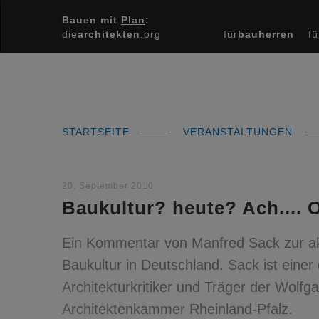
Bauen mit
Plan
:
die
architekten
.org
für
bauherren
fü
STARTSEITE
VERANSTALTUNGEN
20. September 2010
Baukultur? heute? Ach.... 
Ein Kommentar von Manfred Sack zur akt
Baukultur in Deutschland. Sack ist eine
Architekturkritiker und Träger der Wolf
Architektenkammer Rheinland-Pfalz.