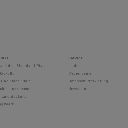
Links
Service
Baukultur Rheinland-Pfalz
Login
Baukultur
Mediencenter
 Rheinland-Pfalz
Datenschutzerklärung
chitektenkammer
Newsletter
ftung Baukultur
ngswerk