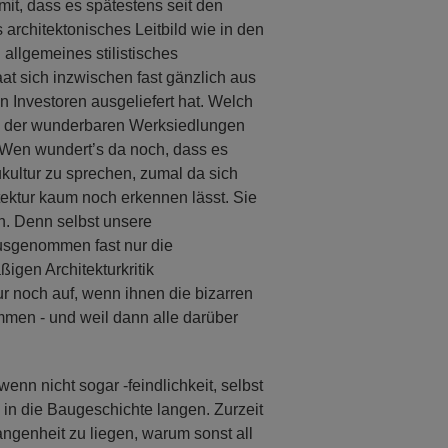
it, dass es spätestens seit den
architektonisches Leitbild wie in den
allgemeines stilistisches
t sich inzwischen fast gänzlich aus
Investoren ausgeliefert hat. Welch
ng der wunderbaren Werksiedlungen
 Wen wundert’s da noch, dass es
ukultur zu sprechen, zumal da sich
ektur kaum noch erkennen lässt. Sie
ten. Denn selbst unsere
usgenommen fast nur die
igen Architekturkritik
 noch auf, wenn ihnen die bizarren
mmen - und weil dann alle darüber
nn nicht sogar -feindlichkeit, selbst
 in die Baugeschichte langen. Zurzeit
gangenheit zu liegen, warum sonst all