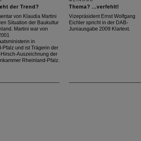
G
MEINUNG
eht der Trend?
Thema? ...verfehlt!
ntar von Klaudia Martini
Vizepräsident Ernst Wolfgang
len Situation der Baukultur
Eichler spricht in der DAB-
hland. Martini war von
Juniausgabe 2009 Klartext.
2001
atsministerin in
-Pfalz und ist Trägerin der
-Hirsch-Auszeichnung der
enkammer Rheinland-Pfalz.