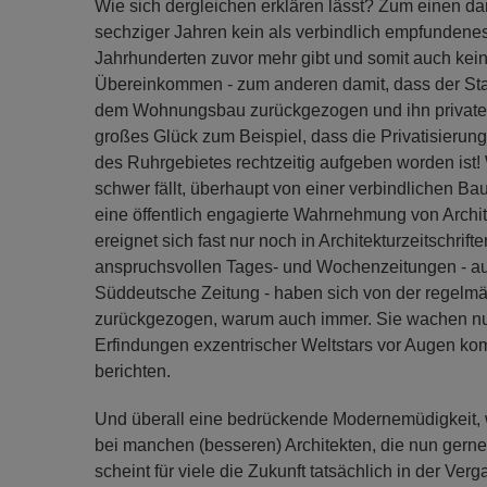
Wie sich dergleichen erklären lässt? Zum einen dam
sechziger Jahren kein als verbindlich empfundenes 
Jahrhunderten zuvor mehr gibt und somit auch kein 
Übereinkommen - zum anderen damit, dass der Staa
dem Wohnungsbau zurückgezogen und ihn privaten 
großes Glück zum Beispiel, dass die Privatisieru
des Ruhrgebietes rechtzeitig aufgeben worden ist!
schwer fällt, überhaupt von einer verbindlichen Ba
eine öffentlich engagierte Wahrnehmung von Archit
ereignet sich fast nur noch in Architekturzeitschrif
anspruchsvollen Tages- und Wochenzeitungen - a
Süddeutsche Zeitung - haben sich von der regelmäß
zurückgezogen, warum auch immer. Sie wachen nur
Erfindungen exzentrischer Weltstars vor Augen ko
berichten.
Und überall eine bedrückende Modernemüdigkeit, we
bei manchen (besseren) Architekten, die nun gerne
scheint für viele die Zukunft tatsächlich in der Ver