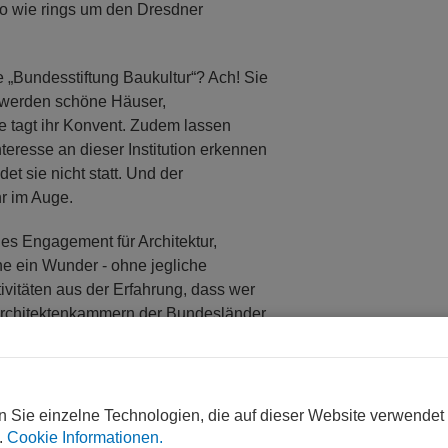
so wie rings um den Dresdner
e „Bundesstiftung Baukultur“? Ach! Sie
n werden schöne Häuser,
e tagt ihr Konvent. Zudem lassen
teresse an dieser Institution erkennen
et sie nicht statt. Und der
r im Auge.
es Engagement für Architektur,
he ein Wunder - ohne jegliche
tivitäten aus der Erfahrung, dass wer
e Architektenkammern der Bundesländer
st unbemerkt, in Schulen; sie
ren Schüler in die Baugeschichte ein,
n sie Gebäude erkunden, lehren sie
ungen oder zum Bau von
n Sie einzelne Technologien, die auf dieser Website verwendet
chniken und Umweltschutz sind
.
Cookie Informationen.