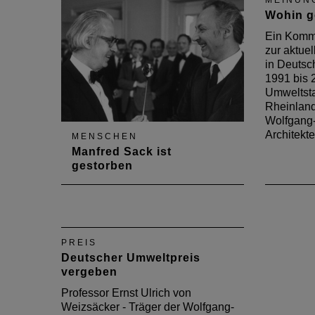
MEINUN
Wohin g
Ein Komme
zur aktuel
in Deutsc
1991 bis 
Umweltsta
Rheinland
Wolfgang
Architekt
MENSCHEN
Manfred Sack ist
gestorben
Der Architekturkritiker und
Träger der Wolfgang-Hirsch-
Auszeichnung zur Förderung
der Baukultur ist gestorben
PREIS
Deutscher Umweltpreis
vergeben
Professor Ernst Ulrich von
Weizsäcker - Träger der Wolfgang-