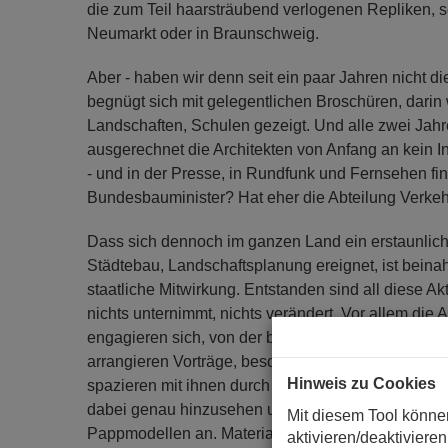
die zum Teil haarsträubend verlogenen Repliken, 
Neumarkt oder in Braunschweig.
Aber - haben wir denn seit ein paar Jahren nicht di
begnügt sich mit gelegentlichen Broschüren, dari
Landschaften, Schulen gezeigt. Und alle zwei Jahr
ausgerechnet die Architekten von Anfang an kein In
- und in der Presse, in Rundfunk und Fernsehen find
Bundesbauminister? Hat eher die Abteilung Verkeh
Dass sich dennoch im ganzen Land ein erstaunlich
Städtebau, Landschaftsplanung ereignet, ist beina
staatliche Mitwirkung. Entstanden sind all diese Ak
nichts unternimmt, nichts verändert. Vor allem di
engagieren sich, von der breiteren Öffentlichkeit fa
arrangieren Vorträge, besorgen Ausstellungen, füh
Hinweis zu Cookies
spazieren mit ihnen durch Städte und Parks, lasse
dabei genau hinzusehen und regen sie zu Zeichn
Mit diesem Tool könne
Pappmodellen an. Material- und Stilkunde, Baute
aktivieren/deaktivieren