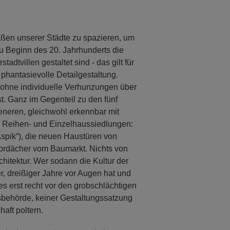
aßen unserer Städte zu spazieren, um
 zu Beginn des 20. Jahrhunderts die
adtvillen gestaltet sind - das gilt für
phantasievolle Detailgestaltung.
es ohne individuelle Verhunzungen über
t. Ganz im Gegenteil zu den fünf
eneren, gleichwohl erkennbar mit
 Reihen- und Einzelhaussiedlungen:
 Aspik“), die neuen Haustüren von
 Vordächer vom Baumarkt. Nichts von
chitektur. Wer sodann die Kultur der
, dreißiger Jahre vor Augen hat und
es erst recht vor den grobschlächtigen
behörde, keiner Gestaltungssatzung
haft poltern.