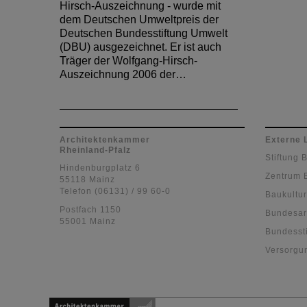
Hirsch-Auszeichnung - wurde mit
dem Deutschen Umweltpreis der
Deutschen Bundesstiftung Umwelt
(DBU) ausgezeichnet. Er ist auch
Träger der Wolfgang-Hirsch-
Auszeichnung 2006 der…
Architektenkammer
Externe 
Rheinland-Pfalz
Stiftung 
Hindenburgplatz 6
Zentrum 
55118 Mainz
Telefon (06131) / 99 60-0
Baukultur
Postfach 1150
Bundesar
55001 Mainz
Bundessti
Versorgu