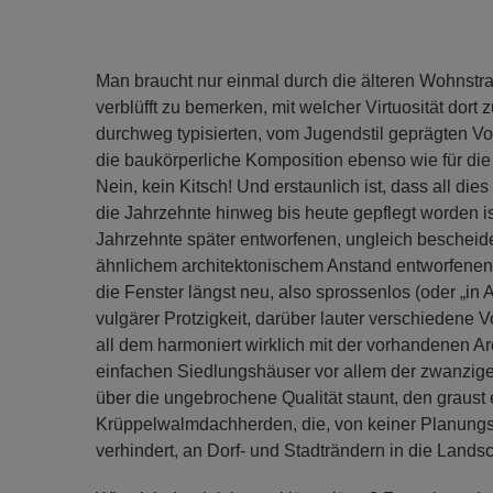
Man braucht nur einmal durch die älteren Wohnstr
verblüfft zu bemerken, mit welcher Virtuosität dort
durchweg typisierten, vom Jugendstil geprägten Vorst
die baukörperliche Komposition ebenso wie für die 
Nein, kein Kitsch! Und erstaunlich ist, dass all di
die Jahrzehnte hinweg bis heute gepflegt worden is
Jahrzehnte später entworfenen, ungleich bescheid
ähnlichem architektonischem Anstand entworfenen
die Fenster längst neu, also sprossenlos (oder „in
vulgärer Protzigkeit, darüber lauter verschiedene
all dem harmoniert wirklich mit der vorhandenen Ar
einfachen Siedlungshäuser vor allem der zwanziger
über die ungebrochene Qualität staunt, den graust 
Krüppelwalmdachherden, die, von keiner Planungs
verhindert, an Dorf- und Stadträndern in die Landsc