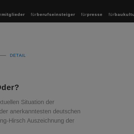
r
mitglieder
für
berufseinsteiger
für
presse
für
baukult
DETAIL
Oder?
uellen Situation der
r der anerkanntesten deutschen
gang-Hirsch Auszeichnung der