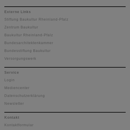
Externe Links
Stiftung Baukultur Rheinland-Pfalz
Zentrum Baukultur
Baukultur Rheinland-Pfalz
Bundesarchitektenkammer
Bundesstiftung Baukultur
Versorgungswerk
Service
Login
Mediencenter
Datenschutzerklärung
Newsletter
Kontakt
Kontaktformular