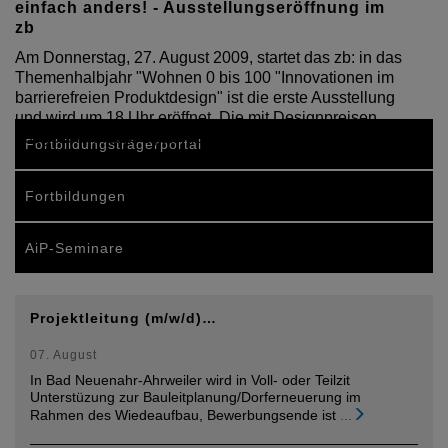
einfach anders! - Ausstellungseröffnung im
zb
Am Donnerstag, 27. August 2009, startet das zb: in das
Themenhalbjahr "Wohnen 0 bis 100 "Innovationen im
barrierefreien Produktdesign" ist die erste Ausstellung
und wird um 18 Uhr eröffnet. Die mit Designpreisen
ausgezeichneten Systeme sind ein zu…
Fortbildungsträgerportal
Fortbildungen
AiP-Seminare
Projektleitung (m/w/d)…
07. August
In Bad Neuenahr-Ahrweiler wird in Voll- oder Teilzit
Unterstüzung zur Bauleitplanung/Dorferneuerung im
Rahmen des Wiedeaufbau, Bewerbungsende ist
...