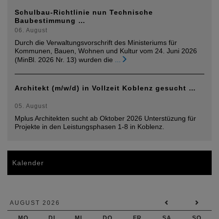
Schulbau-Richtlinie nun Technische
Baubestimmung …
06. August
Durch die Verwaltungsvorschrift des Ministeriums für
Kommunen, Bauen, Wohnen und Kultur vom 24. Juni 2026
(MinBl. 2026 Nr. 13) wurden die
...
Architekt (m/w/d) in Vollzeit Koblenz gesucht …
05. August
Mplus Architekten sucht ab Oktober 2026 Unterstüzung für
Projekte in den Leistungsphasen 1-8 in Koblenz.
Kalender
AUGUST 2026
MO
DI
MI
DO
FR
SA
SO