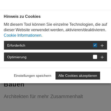
Bauen mit
Plan
:
die
architekten
.org
Hinweis zu Cookies
Mit diesem Tool können Sie einzelne Technologien, die auf
dieser Website verwendet werden, aktivieren/deaktivieren.
Cookie Informationen.
Erforderlich
STARTSEITE
VERANSTALTUNGEN
DETAIL
Optimierung
09. Januar 2019
Inklusion heißt: Für alle
Einstellungen speichern
Alle Cookies akzeptieren
Bauen
Architekten für mehr Zusammenhalt