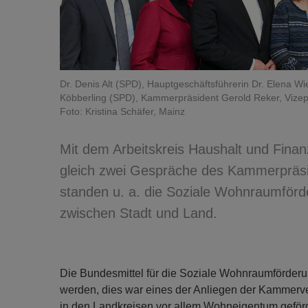
Dr. Denis Alt (SPD), Hauptgeschäftsführerin Dr. Elena 
Köbberling (SPD), Kammerpräsident Gerold Reker, Vizepr
Foto: Kristina Schäfer, Mainz
Mit dem Arbeitskreis Haushalt und Fina
gleich zwei Gespräche des Kammerpräsi
standen u. a. die Soziale Wohnraumförd
zwischen Stadt und Land.
Die Bundesmittel für die Soziale Wohnraumförder
werden, dies war eines der Anliegen der Kammerver
in den Landkreisen vor allem Wohneigentum geförde