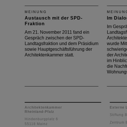
Landrätin im Kreis Südwestpfalz
Hauptge
statt. Im Mittelpunkt stand
Kammer 
MEINUNG
MEINUN
dieStärkung und das Potenzial
Dr. Ste
Austausch mit der SPD-
Im Dial
der Region.
Gespräc
Fraktion
Mittelpu
Im Gespr
anstehe
Am 21. November 2011 fand ein
Landtagsf
Schulbau
Gespräch zwischen der SPD-
Architekt
Landtagsfraktion und dem Präsidium
wurde Mit
sowie Hauptgeschäftsführung der
schwierige
Architektenkammer statt.
der Archi
im Hinbli
die Nach
Wohnung
Architektenkammer
Externe 
Rheinland-Pfalz
Stiftung 
Hindenburgplatz 6
Zentrum 
55118 Mainz