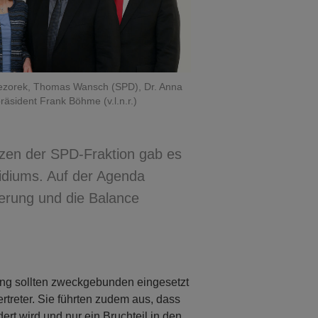
Wiezorek, Thomas Wansch (SPD), Dr. Anna
äsident Frank Böhme (v.l.n.r.)
nzen der SPD-Fraktion gab es
diums. Auf der Agenda
erung und die Balance
ung sollten zweckgebunden eingesetzt
treter. Sie führten zudem aus, dass
rt wird und nur ein Bruchteil in den