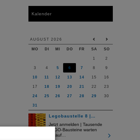
Kalender
AUGUST 2026
MO
DI
MI
DO
FR
SA
SO
1
2
3
4
5
6
7
8
9
10
11
12
13
14
15
16
17
18
19
20
21
22
23
24
25
26
27
28
29
30
31
Legobaustelle 8 |…
Jetzt anmelden | Tausende
LEGO-Bausteine warten
darauf…