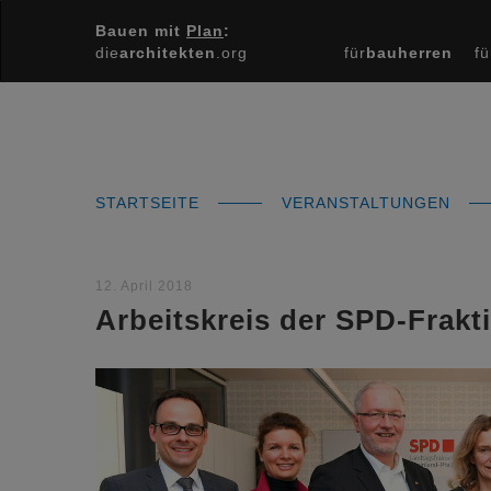
Bauen mit
Plan
:
die
architekten
.org
für
bauherren
fü
STARTSEITE
VERANSTALTUNGEN
12. April 2018
Arbeitskreis der SPD-Frakt