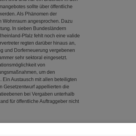
angebotes sollte über öffentliche
 werden. Als Phänomen der
on Wohnraum angesprochen. Dazu
etung. In sieben Bundesländern
einland-Pfalz fehlt noch eine valide
ertreter regten darüber hinaus an,
ung und Dorferneuerung vergebenen
ammer sehr sektoral eingesetzt.
tionsmöglichkeit von
altungsmaßnahmen, um den
 Ein Austausch mit allen beteiligten
en Gesetzentwurf appellierten die
atieebenen bei Vergaben unterhalb
d für öffentliche Auftraggeber nicht