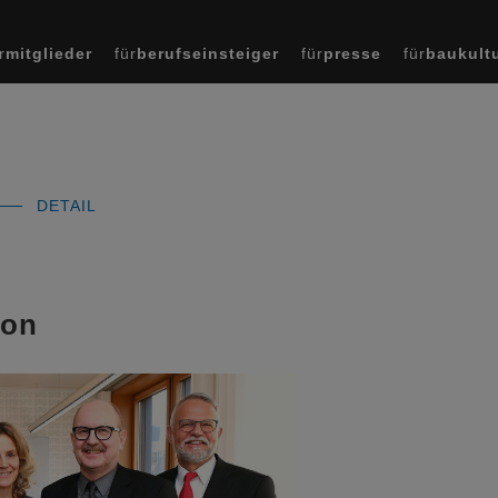
r
mitglieder
für
berufseinsteiger
für
presse
für
baukult
DETAIL
ion