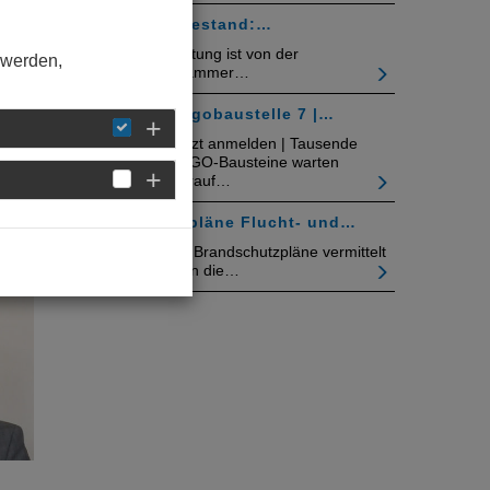
Bäder im Bestand:…
Die Veranstaltung ist von der
 werden,
Architektenkammer…
Legobaustelle 7 |…
Jetzt anmelden | Tausende
LEGO-Bausteine warten
darauf…
Feuerwehrpläne Flucht- und…
Das Seminar Brandschutzpläne vermittelt
an zwei Tagen die…