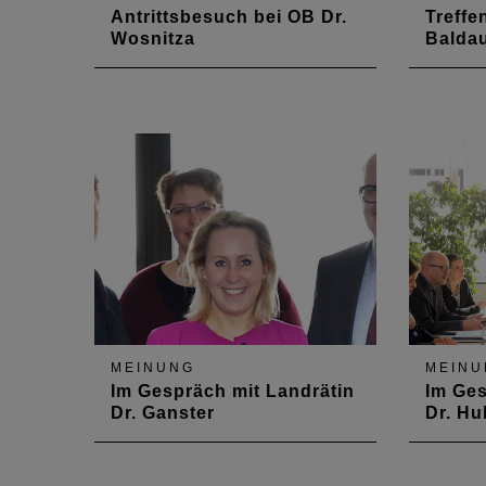
Antrittsbesuch bei OB Dr.
Treffe
Wosnitza
Balda
Am 28. Februar 2020 fand ein
Am 17. 
erstes Gespräch mit Dr. Marold
sich Ka
Wosnitza statt, der seit Ende
CDU-La
2018 Oberbürgermeister von
Fraktio
Zweibrücken ist. Baukultur und
Baldauf
Planungswettbewerbe als
„Wohnu
Instrument der
Thema
Qualitätssicherung waren die
Top-Themen.
MEINUNG
MEINU
Im Gespräch mit Landrätin
Im Ges
Dr. Ganster
Dr. Hu
Am 6. März 2018 fand ein erstes
Am 13. 
Gespräch mit der neuen
das Prä