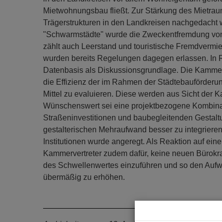
Mietwohnungsbau fließt. Zur Stärkung des Mietraum
Trägerstrukturen in den Landkreisen nachgedacht
"Schwarmstädte" wurde die Zweckentfremdung v
zählt auch Leerstand und touristische Fremdvermi
wurden bereits Regelungen dagegen erlassen. In Rh
Datenbasis als Diskussionsgrundlage. Die Kammerv
die Effizienz der im Rahmen der Städtebauförder
Mittel zu evaluieren. Diese werden aus Sicht der K
Wünschenswert sei eine projektbezogene Kombina
Straßeninvestitionen und baubegleitenden Gest
gestalterischen Mehraufwand besser zu integrieren.
Institutionen wurde angeregt. Als Reaktion auf ein
Kammervertreter zudem dafür, keine neuen Bürokr
des Schwellenwertes einzuführen und so den Aufwan
übermäßig zu erhöhen.