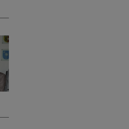
em
ve
b
in