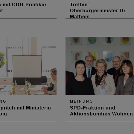
n mit CDU-Politiker
Treffen:
uf
Oberbürgermeister Dr.
Matheis
September 2018 trafen
Beim Gespräch von Vertretern
mmervertreter mit dem
der Architektenkammer mit d
ndes- und
Oberbürgermeister von
nsvorsitzenden Christian
Pirmasens stand die qualitati
 zum Gespräch.
Entwicklung der Stadt – ferna
ngsbau“ war das Top-
einer Schwarmregion – im
Mittelpunkt.
NG
MEINUNG
präch mit Ministerin
SPD-Fraktion und
big
Aktionsbündnis Wohnen
März 2017 trafen sich
Am 21. November 2012 fand e
sidium und die
Gespräch zwischen der SPD-