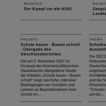
MEINUNG
MEINU
Der Kampf um die HOAI
Gespr
Landta
Präsident Gerold Reker
Am 3. S
berichtet im Interview über den
das Prä
Stand des
der CDU
Vertragsverletzungsverfahrens
PROJEKT
THEMA
und die Bemühungen der
Schule bauen - Bauen schult!
Schulba
Architektenkammern, die HOAI
- Übergabe des
Ausstel
zu erhalten.
Abschlussberichtes
Die OECD-
Die am 5. November 2007 im
Diskussio
Festsaal der rheinland-pfälzischen
Deutschla
Staatskanzlei übergebene Studie
angeheizt
der Initiative „Schule bauen - Bauen
Architekt
schult!“ zeigt, wie frühe, intensive
und die St
Beteiligungen von Schülern und
Rheinland
Lehrern an Baumaßnahmen ihrer
"Schulen 
Schule im…
auf die…