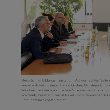
Gespräch im Bildungsministerium: Auf der rechten Seite d
vorne) – Abteilungsleiter Harald Gilcher, Ministerin Dr. 
Weinberg, auf der linken Seite – Vizepräsident Frank Bö
Wiezorek, Präsident Gerold Reker und Vizepräsidentin 
Foto: Kristina Schäfer, Mainz