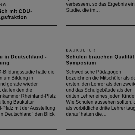
verbessern, so das Ergebnis ein
NG
Studie, die im…
äch mit CDU-
gsfraktion
eptember 2013 traf sich
sidium der Kammer mit
-Landtagsfraktion
BAUKULTUR
u in Deutschland -
Schulen brauchen Qualität
lung
Symposium
Bildungsstudie hatte die
Schwedische Pädagogen
n um Bildung in
bezeichnen die Mitschüler als d
nd gerade wieder
ersten, den Lehrer als den zwei
, da lenkten die
und das Schulgebäude als den
enkammer Rheinland-Pfalz
dritten Lehrer eines jeden Kinde
iftung Baukultur
Wie Schulen aussehen sollten, 
-Pfalz mit der Ausstellung
als vorbildliche dritte Lehrer tau
in Deutschland" den Blick
darauf hatten die…