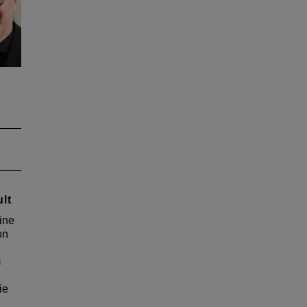
er
.
t
s-
lt
ine
on
m
ie