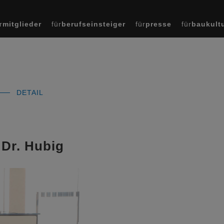
r
mitglieder
für
berufseinsteiger
für
presse
für
baukult
DETAIL
 Dr. Hubig