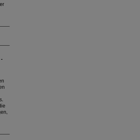
er
 -
en
ten
s.
die
gen,