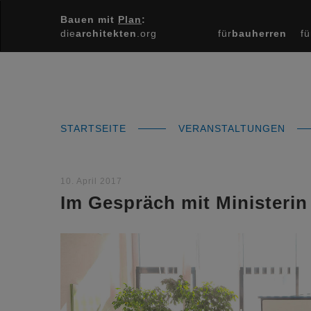
Bauen mit
Plan
:
die
architekten
.org
für
bauherren
fü
STARTSEITE
VERANSTALTUNGEN
10. April 2017
Im Gespräch mit Ministerin