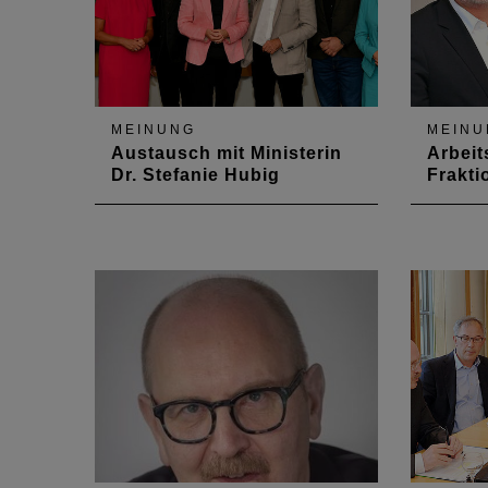
MEINUNG
MEINU
Austausch mit Ministerin
Arbeit
Dr. Stefanie Hubig
Frakti
Novelle der Schulbaurichtlinie
Mit dem
Rheinland-Pfalz im Fokus
und Fin
gab es 
des Kam
Agenda 
Sozial
und die
und Lan