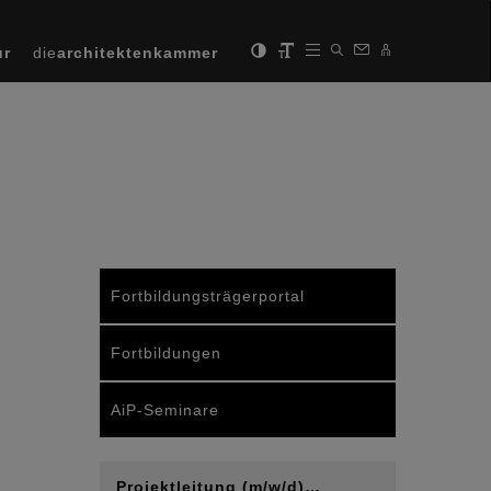
ur
die
architektenkammer
Fortbildungsträgerportal
Fortbildungen
AiP-Seminare
Projektleitung (m/w/d)…