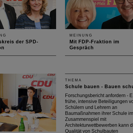
NG
MEINUNG
skreis der SPD-
Mit FDP-Fraktion im
on
Gespräch
 Arbeitskreis Haushalt
Kammerpräsident Gerold Rek
anzen der SPD-Fraktion
und Hauptgeschäftsführerin Dr
gleich zwei Gespräche
Elena Wiezorek trafen sich mi
merpräsidiums. Auf der
der neuen Vorsitzenden der
THEMA
standen u. a. die
FDP-Fraktion, Cornelia Williu
Schule bauen - Bauen schu
e Wohnraumförderung
Senzer, zu einem ersten
 Balance zwischen Stadt
berufspolitischen Austausch.
Forschungsbericht anfordern - E
d.
frühe, intensive Beteiligungen v
Schülern und Lehrern an
Baumaßnahmen ihrer Schule i
Zusammenspiel mit
Architekturwettbewerben kann d
Qualität von Schulbauten