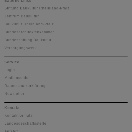
Externe Links
Stiftung Baukultur Rheinland-Pfalz
Zentrum Baukultur
Baukultur Rheinland-Pfalz
Bundesarchitektenkammer
Bundesstiftung Baukultur
Versorgungswerk
Service
Login
Mediencenter
Datenschutzerklärung
Newsletter
Kontakt
Kontaktformular
Landesgeschäftsstelle
Anfahrt