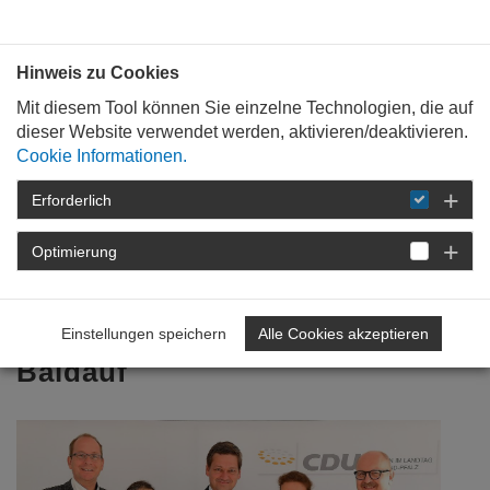
Bauen mit
Plan
:
die
architekten
.org
Hinweis zu Cookies
Mit diesem Tool können Sie einzelne Technologien, die auf
dieser Website verwendet werden, aktivieren/deaktivieren.
Cookie Informationen.
Erforderlich
STARTSEITE
VERANSTALTUNGEN
DETAIL
Optimierung
19. Oktober 2018
Treffen mit CDU-Politiker
Einstellungen speichern
Alle Cookies akzeptieren
Baldauf