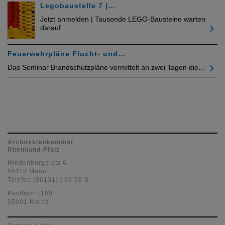
Legobaustelle 7 |…
Jetzt anmelden | Tausende LEGO-Bausteine warten
darauf…
Feuerwehrpläne Flucht- und…
Das Seminar Brandschutzpläne vermittelt an zwei Tagen die…
Architektenkammer
Rheinland-Pfalz
Hindenburgplatz 6
55118 Mainz
Telefon (06131) / 99 60-0
Postfach 1150
55001 Mainz