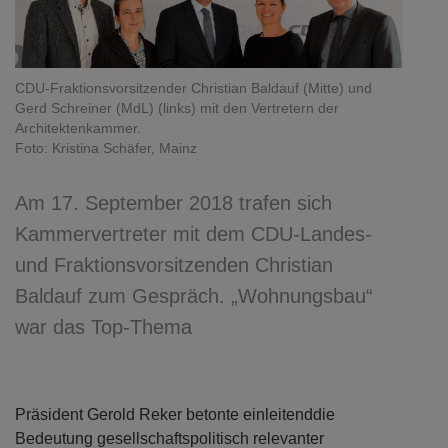
CDU-Fraktionsvorsitzender Christian Baldauf (Mitte) und
Gerd Schreiner (MdL) (links) mit den Vertretern der
Architektenkammer.
Foto: Kristina Schäfer, Mainz
Am 17. September 2018 trafen sich
Kammervertreter mit dem CDU-Landes-
und Fraktionsvorsitzenden Christian
Baldauf zum Gespräch. „Wohnungsbau“
war das Top-Thema
Präsident Gerold Reker betonte einleitenddie
Bedeutung gesellschaftspolitisch relevanter