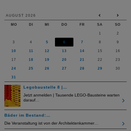
AUGUST 2026
MO
DI
MI
DO
FR
SA
SO
1
2
3
4
5
6
7
8
9
10
11
12
13
14
15
16
17
18
19
20
21
22
23
24
25
26
27
28
29
30
31
Legobaustelle 8 |…
Jetzt anmelden | Tausende LEGO-Bausteine warten
darauf…
Bäder im Bestand:…
Die Veranstaltung ist von der Architektenkammer…