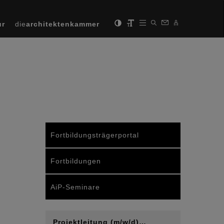
ur
die
architektenkammer
Fortbildungsträgerportal
Fortbildungen
AiP-Seminare
Projektleitung (m/w/d)…