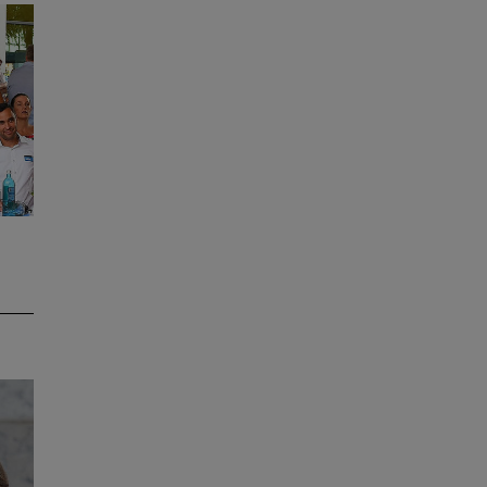
-
ik,