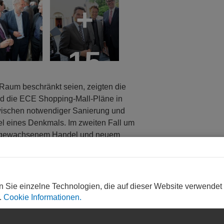
+
15
Raum beschränkt seien, zeigten die
d die ECE Shopping-Mall-Pläne in
zwischen notwendiger Sanierung und
 eines Denkmals. Im zweiten Fall um
t, gewachsenem Handel und neuem
olgen für den Stadtorganismus über die
der Rückbau seien die Fragen, denen
n Sie einzelne Technologien, die auf dieser Website verwendet
.
Cookie Informationen.