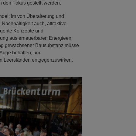
n den Fokus gestellt werden.
ndel: Im von Überalterung und
achhaltigkeit auch, attraktive
ligente Konzepte und
fung aus erneuerbaren Energieen
ung gewachsener Bausubstanz müsse
 Auge behalten, um
en Leerständen entgegenzuwirken.
Next