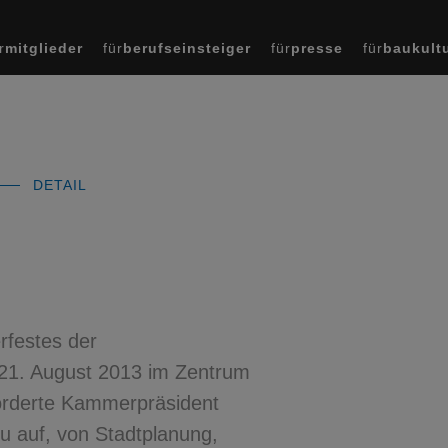
r
mitglieder
für
berufseinsteiger
für
presse
für
baukult
DETAIL
rfestes der
21. August 2013 im Zentrum
forderte Kammerpräsident
 auf, von Stadtplanung,