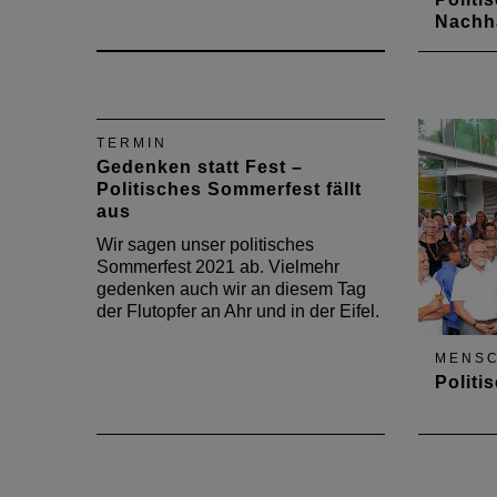
Nachha
Nach zw
das pol
wieder 
Informa
TERMIN
aktuell
Gedenken statt Fest –
Bauges
Politisches Sommerfest fällt
aus
Wir sagen unser politisches
Sommerfest 2021 ab. Vielmehr
gedenken auch wir an diesem Tag
der Flutopfer an Ahr und in der Eifel.
MENS
Politi
HOAI u
Zukunft