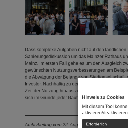
Dass komplexe Aufgaben nicht auf den ländlichen 
Sanierungsdiskussion um das Mainzer Rathaus un
Mainz. Im ersten Fall gehe es um den Ausgleich 
gewünschten Nutzungsverbesserungen am Beispiel
die Abwägung der Belange von Stadtgesellschaf
Investor. Nachhaltig zu denken gebiete hier, die F
Zeit der Nutzung hinaus zu prüfen. Nachnutzung o
Hinweis zu Cookies
sich im Grunde jeder Bauherr heute stellen müsse.
Mit diesem Tool könne
aktivieren/deaktivieren
Erforderlich
Archivbeitrag vom 22. August 2013