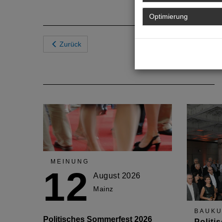
Optimierung
Zurück
MEINUNG
12
August 2026
Mainz
BAUKU
Politisches Sommerfest 2026
Politi