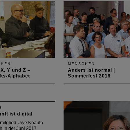
CHEN
MENSCHEN
 X, Y und Z –
Anders ist normal |
fts-Alphabet
Sommerfest 2018
vorstand nimmt die
Inklusion war das
 des Berufsbildes, des
Schwerpunktthema des
mtlichen Engagement,
diesjährigen politischen
enwart der Ausbildung
Sommerfestes 2018 der
G
 Fachkräftbedarf in den
Architektenkammer Rheinland
nft ist digital
Pfalz. Gut 300 Gäste aus Polit
Verwaltung, (Bau-)Wirtschaft
mitglied Uwe Knauth
und Kultur waren ins Zentrum
h in der Juni 2017