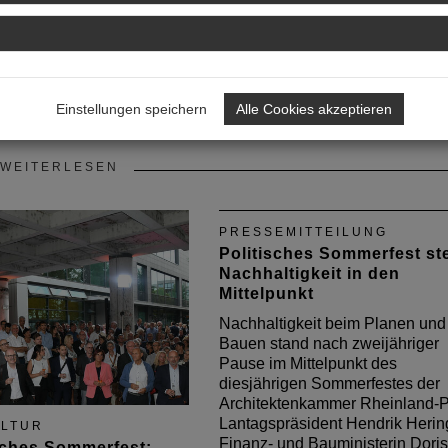
Einstellungen speichern
Alle Cookies akzeptieren
WEITERLESEN
PRESSEMITTEILUNG
Politisches Sommerfest ste
Nachhaltigkeit in den
Mittelpunkt
Nachhaltigkeit beim Planen und
Bauen stand nach zweijähriger
Pause im Mittelpunkt des
diesjährigen Sommerfestes der
Architektenkammer Rheinland-P
Lantagspräsident Hendrik Herin
LTUR
Finanz- und Bauministerin Doris
sches Sommerfest: