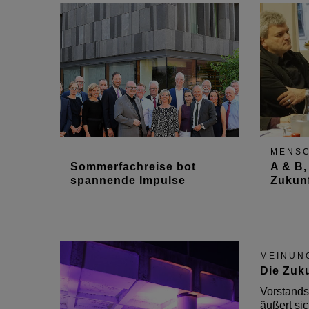
MENS
Sommerfachreise bot
A & B,
spannende Impulse
Zukun
Finanz- und Bauministerin Doris
Kammer
Ahnen besuchte im Rahmen der
Zukunft
Sommerfachreise am 4. und 5.
ehrena
Juli sieben Stationen zwischen
die Geg
MEINUN
Neuwied und Speyer.
und den
Die Zuku
Blick.
Vorstands
äußert sic