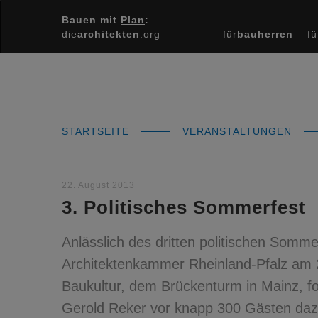
Bauen mit
Plan
:
die
architekten
.org
für
bauherren
fü
STARTSEITE
VERANSTALTUNGEN
22. August 2013
3. Politisches Sommerfest
Anlässlich des dritten politischen Somme
Architektenkammer Rheinland-Pfalz am 
Baukultur, dem Brückenturm in Mainz, 
Gerold Reker vor knapp 300 Gästen dazu