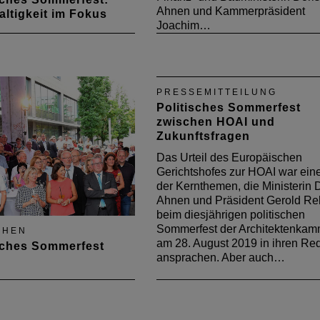
Ahnen und Kammerpräsident
ltigkeit im Fokus
Joachim…
eijähriger Pause stand
itische Sommerfest
ganz im Zeichen des
tionsaustausches zu
PRESSEMITTEILUNG
en Herausforderungen im
Politisches Sommerfest
chehen.
zwischen HOAI und
Zukunftsfragen
Das Urteil des Europäischen
Gerichtshofes zur HOAI war ein
der Kernthemen, die Ministerin 
Ahnen und Präsident Gerold Re
beim diesjährigen politischen
Sommerfest der Architektenkam
CHEN
am 28. August 2019 in ihren Re
sches Sommerfest
ansprachen. Aber auch…
nd andere
sfragen