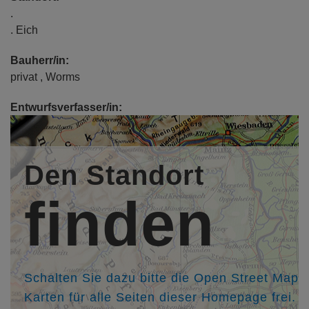
.
. Eich
Bauherr/in:
privat , Worms
Entwurfsverfasser/in:
Architekt B.A. Manuel Müller-Janson, BAULUSTRAUM |
Büro für nachhaltige Architektur, Zwingenberg,
http://www.baulustraum.de
Den Standort
Büropartner/in:
finden
. M.Eng. Waldemar Seldenreich
Kollegen/in:
Architekt Dipl.-Ing. Ralf Gotha, Worms,
http://www.architektur-stadtplanung.de
Schalten Sie dazu bitte die Open Street Map
Karten für alle Seiten dieser Homepage frei.