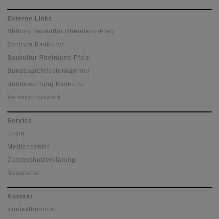
Externe Links
Stiftung Baukultur Rheinland-Pfalz
Zentrum Baukultur
Baukultur Rheinland-Pfalz
Bundesarchitektenkammer
Bundesstiftung Baukultur
Versorgungswerk
Service
Login
Mediencenter
Datenschutzerklärung
Newsletter
Kontakt
Kontaktformular