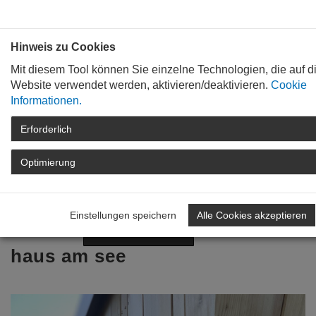
Bauen mit
Plan
:
die
architekten
.org
Hinweis zu Cookies
Mit diesem Tool können Sie einzelne Technologien, die auf d
Website verwendet werden, aktivieren/deaktivieren.
Cookie
Informationen.
Erforderlich
STARTSEITE
TAG DER ARCHITEKTUR
ARCHIV
TAG DER ARCHITEKTUR
Optimierung
2021
DETAIL
Zurück zur Übersicht
Einstellungen speichern
Alle Cookies akzeptieren
Nächstes Projekt
Vorheriges Projekt
haus am see
Previous
Nex