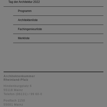
Tag der Architektur 2022
Programm
Architektenliste
Fachingenieurliste
Merkliste
Architektenkammer
Rheinland-Pfalz
Hindenburgplatz 6
55118 Mainz
Telefon (06131) / 99 60-0
Postfach 1150
55001 Mainz