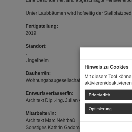
Eine Besonderheit sind abgeschrägte Fensterleibu
Unter Laubbäumen wird hofseitig der Stellplatzbed
Fertigstellung:
2019
Standort:
.
. Ingelheim
Hinweis zu Cookies
Bauherr/in:
Mit diesem Tool könne
Wohnungsbaugesellschaft Ingelheim am Rhein Gm
aktivieren/deaktivieren
Entwurfsverfasser/in:
Erforderlich
Architekt Dipl.-Ing. Julian Andreas Schoyere
Optimierung
Mitarbeiter/in:
Architekt Marc Nehrbaß
Sonstiges Kathrin Gadomsky