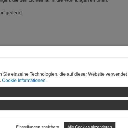
ngen, die den Lichteinfall in die Wohnungen erhöhen.
arf gedeckt.
n Sie einzelne Technologien, die auf dieser Website verwendet
bH , Ingelheim am Rhein,
http://wbi-wohn.de
.
Cookie Informationen.
r, SCHOYERER ARCHITEKTEN_SYRA, Mainz,
http://schoyerer.de
Einstellungen speichern
Alle Cookies akzeptieren