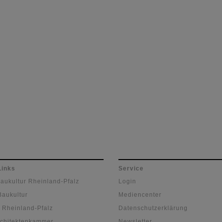
Links
Service
Baukultur Rheinland-Pfalz
Login
Baukultur
Mediencenter
 Rheinland-Pfalz
Datenschutzerklärung
chitektenkammer
Newsletter