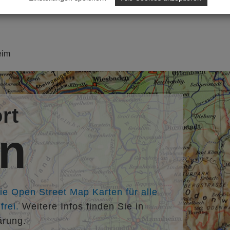
eim
rt
en
die Open Street Map Karten für alle
rei.
Weitere Infos finden Sie in
ärung.