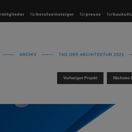
r
mitglieder
für
berufseinsteiger
für
presse
für
baukult
ARCHIV
TAG DER ARCHITEKTUR 2021
Vorheriges Projekt
Nächstes 