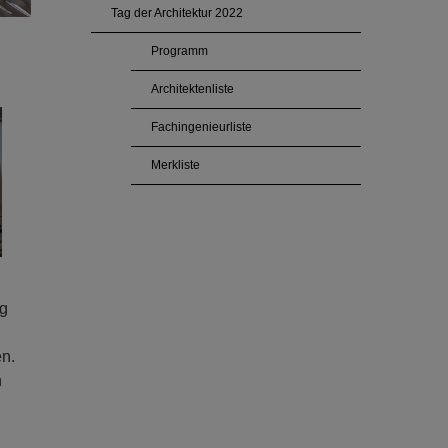
Tag der Architektur 2022
Programm
Architektenliste
Fachingenieurliste
Merkliste
ug
n.
n