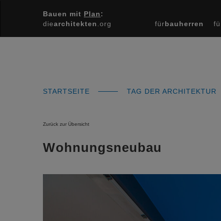
Bauen mit
Plan
:
die
architekten
.org
für
bauherren
fü
STARTSEITE
TAG DER ARCHITEKTUR
Zurück zur Übersicht
Wohnungsneubau
Previous