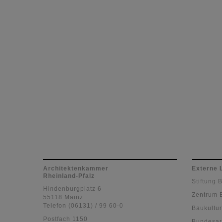
Architektenkammer
Externe 
Rheinland-Pfalz
Stiftung 
Hindenburgplatz 6
Zentrum 
55118 Mainz
Telefon (06131) / 99 60-0
Baukultur
Postfach 1150
Bundesar