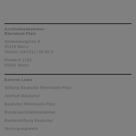
Architektenkammer
Rheinland-Pfalz
Hindenburgplatz 6
55118 Mainz
Telefon (06131) / 99 60-0
Postfach 1150
55001 Mainz
Externe Links
Stiftung Baukultur Rheinland-Pfalz
Zentrum Baukultur
Baukultur Rheinland-Pfalz
Bundesarchitektenkammer
Bundesstiftung Baukultur
Versorgungswerk