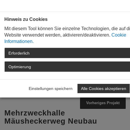
Bauen mit
Plan
:
die
architekten
.org
Hinweis zu Cookies
Mit diesem Tool können Sie einzelne Technologien, die auf d
Website verwendet werden, aktivieren/deaktivieren.
Cookie
Informationen.
Erforderlich
STARTSEITE
TAG DER ARCHITEKTUR
ARCHIV
TAG DER ARCHITEKTUR
Optimierung
2023
PROGRAMM
DETAIL
Einstellungen speichern
Alle Cookies akzeptieren
Zurück zur Übersicht
Nächstes Projekt
Vorheriges Projekt
Mehrzweckhalle
Mäusheckerweg Neubau