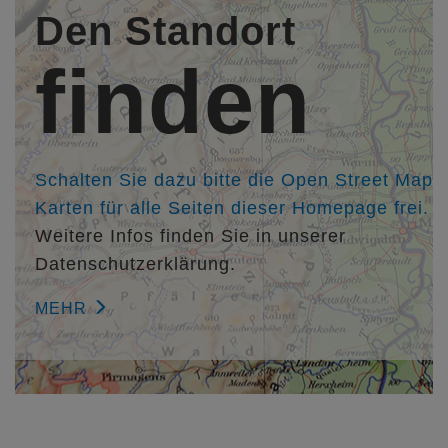
Rind Hof GmbH, Koblenz,
http://www.architekten-nrh.de
Den Standort
Architekt Dipl.-Ing. (FH) Sven Letschert, Planfaktur
Architekten BDA PartGmbB, Montabaur,
finden
http://www.planfaktur.de
Mitarbeiter/in:
Bauingenieurin Dipl.-Ing. (FH) Nadine Bressler
M.A. Mathias Amstutz
Schalten Sie dazu bitte die Open Street Map
Karten für alle Seiten dieser Homepage frei.
Weitere Infos finden Sie in unserer
Datenschutzerklärung.
MEHR