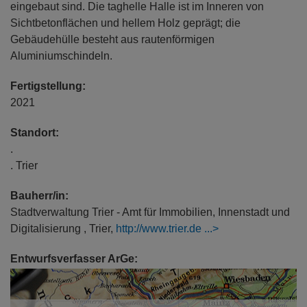
eingebaut sind. Die taghelle Halle ist im Inneren von
Sichtbetonflächen und hellem Holz geprägt; die
Gebäudehülle besteht aus rautenförmigen
Aluminiumschindeln.
Fertigstellung:
2021
Standort:
.
. Trier
Bauherr/in:
Stadtverwaltung Trier - Amt für Immobilien, Innenstadt und
Digitalisierung , Trier,
http://www.trier.de
Entwurfsverfasser ArGe:
Architekten Naujack Rind Hof & Planfaktur
Architekt Dipl.-Ing. (FH) Dieter Hof, Architekten Naujack