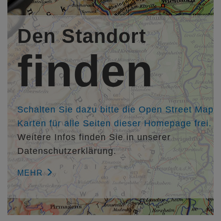
Architekten PartGmbB, Neustadt - Gimmeldingen,
http://www.budzinski-ritzer.de
Den Standort
Büropartner/in:
finden
Architekt Dipl.-Ing. Martin Budzinski
Mitarbeiter/in:
Architektin Dipl.-Ing. Daniela Schlichter
Architekt Dipl.-Ing. (FH) Helmut Disson
Schalten Sie dazu bitte die Open Street Map
Karten für alle Seiten dieser Homepage frei.
Weitere Infos finden Sie in unserer
Datenschutzerklärung.
MEHR