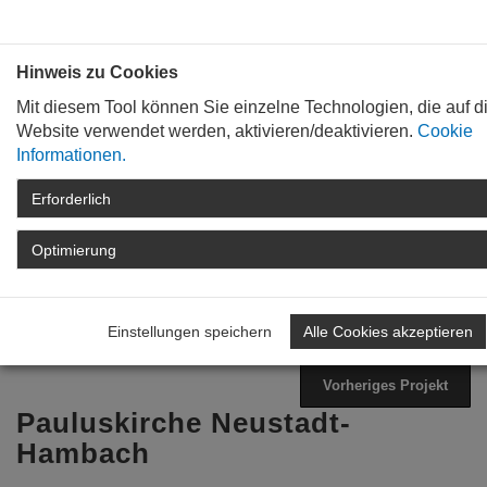
Bauen mit
Plan
:
die
architekten
.org
Hinweis zu Cookies
Mit diesem Tool können Sie einzelne Technologien, die auf d
Website verwendet werden, aktivieren/deaktivieren.
Cookie
Informationen.
Erforderlich
STARTSEITE
TAG DER ARCHITEKTUR
ARCHIV
TAG DER ARCHITEKTUR
Optimierung
2023
PROGRAMM
DETAIL
Einstellungen speichern
Alle Cookies akzeptieren
Zurück zur Übersicht
Nächstes Projekt
Vorheriges Projekt
Pauluskirche Neustadt-
Hambach