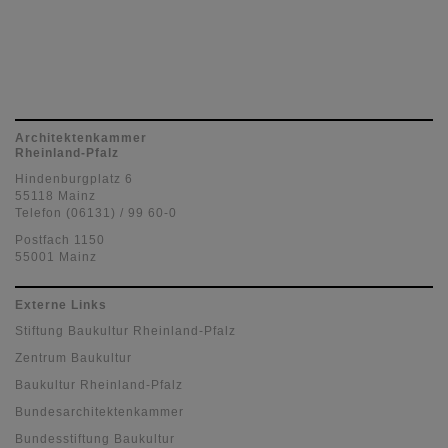
Architektenkammer
Rheinland-Pfalz
Hindenburgplatz 6
55118 Mainz
Telefon (06131) / 99 60-0
Postfach 1150
55001 Mainz
Externe Links
Stiftung Baukultur Rheinland-Pfalz
Zentrum Baukultur
Baukultur Rheinland-Pfalz
Bundesarchitektenkammer
Bundesstiftung Baukultur