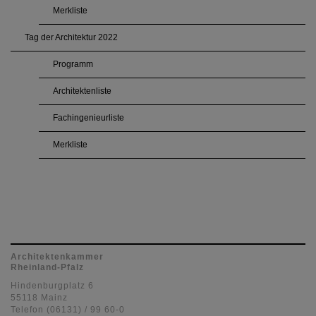
Merkliste
Tag der Architektur 2022
Programm
Architektenliste
Fachingenieurliste
Merkliste
Architektenkammer
Rheinland-Pfalz
Hindenburgplatz 6
55118 Mainz
Telefon (06131) / 99 60-0