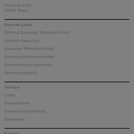
Postfach 1150
55001 Mainz
Externe Links
Stiftung Baukultur Rheinland-Pfalz
Zentrum Baukultur
Baukultur Rheinland-Pfalz
Bundesarchitektenkammer
Bundesstiftung Baukultur
Versorgungswerk
Service
Login
Mediencenter
Datenschutzerklärung
Newsletter
Kontakt