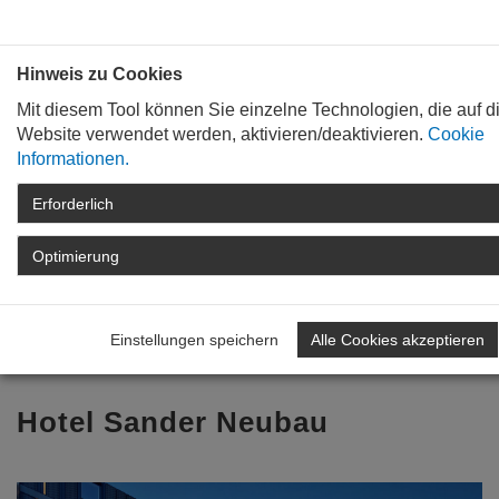
Bauen mit
Plan
:
die
architekten
.org
Hinweis zu Cookies
Mit diesem Tool können Sie einzelne Technologien, die auf d
Website verwendet werden, aktivieren/deaktivieren.
Cookie
Informationen.
Erforderlich
STARTSEITE
TAG DER ARCHITEKTUR
ARCHIV
TAG DER ARCHITEKTUR
Optimierung
2023
ARCHITEKTENLISTE
DETAIL
Einstellungen speichern
Alle Cookies akzeptieren
Zurück zur Übersicht
Hotel Sander Neubau
Previous
Nex