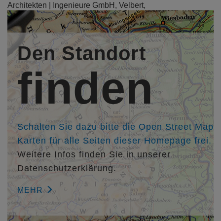
Architekten | Ingenieure GmbH, Velbert,
http://www.architekt-krieger.de
Mitarbeiter/in:
Den Standort
M.A. Marianne Stichnoth
M.A. Miriam Möller-Boldt
finden
Kollegen/in:
Landschaftsarchitekt Dipl.-Ing. Andreas Schröder,
SCHRÖDER Landschaftsarchitekten & Ingenieure , Essen,
http://www.schroeder-landschaftsarchitektur.de
Schalten Sie dazu bitte die Open Street Map
Karten für alle Seiten dieser Homepage frei.
Weitere Infos finden Sie in unserer
Datenschutzerklärung.
MEHR