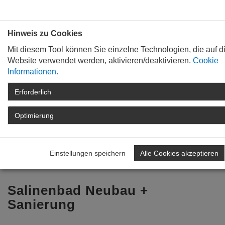
Bauen mit
Plan
:
die
architekten
.org
Hinweis zu Cookies
Mit diesem Tool können Sie einzelne Technologien, die auf d
Website verwendet werden, aktivieren/deaktivieren.
Cookie
Informationen.
Erforderlich
STARTSEITE
TAG DER ARCHITEKTUR
ARCHIV
TAG DER ARCHITEKTUR
Optimierung
2023
ARCHITEKTENLISTE
DETAIL
Einstellungen speichern
Alle Cookies akzeptieren
Zurück zur Übersicht
Salinenbad Neubau +
Sanierung