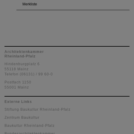
Merkliste
Architektenkammer
Rheinland-Pfalz
Hindenburgplatz 6
55118 Mainz
Telefon (06131) / 99 60-0
Postfach 1150
55001 Mainz
Externe Links
Stiftung Baukultur Rheinland-Pfalz
Zentrum Baukultur
Baukultur Rheinland-Pfalz
Bundesarchitektenkammer