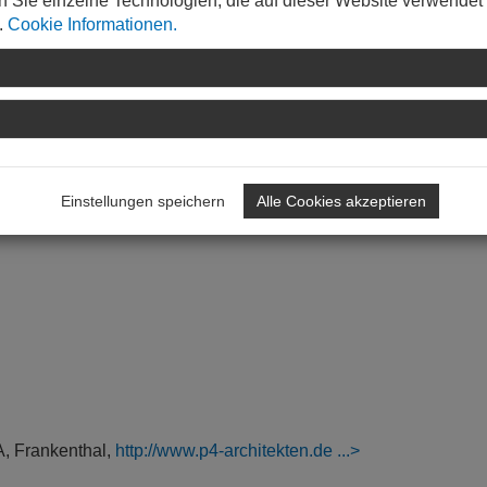
n Sie einzelne Technologien, die auf dieser Website verwendet
.
Cookie Informationen.
lappen" der südlichen Dachfläche in ein neues Flachdach konn
bereich des Gebäudes integriert und eine Dockingstation zu al
ante Fensteröffnungen stellen spannende Bezüge in den Außen
ngsebenen des Split-Level-Hauses konnten teilweise räumlich
umbeziehungen mit wechselndem Licht- und Schattenspiel.
Einstellungen speichern
Alle Cookies akzeptieren
A, Frankenthal,
http://www.p4-architekten.de