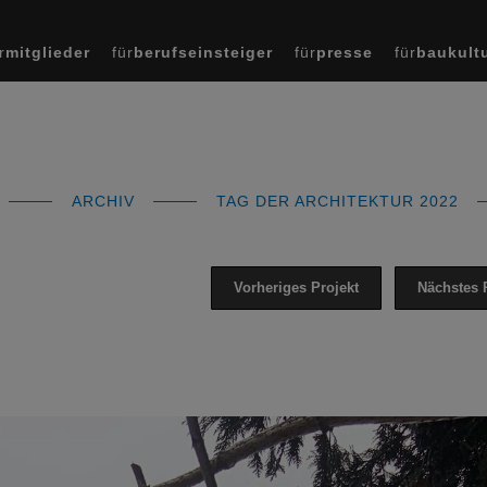
r
mitglieder
für
berufseinsteiger
für
presse
für
baukult
ARCHIV
TAG DER ARCHITEKTUR 2022
Vorheriges Projekt
Nächstes 