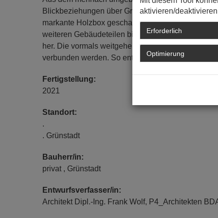
Mit diesem Tool könne
aktivieren/deaktivieren
Blickbeziehungen über Grünstadt. Durch das "Aufk
markante Holzbox geschaffen werden, die den Kern
Erforderlich
weiteren Gebäudeteilen bildet. Wenige neue mark
her. Die vormals weitgehend isolierten acht Nutzu
Optimierung
verbunden werden. So entstanden interessante Ra
Fertigstellung:
2021
Standort:
.
. Grünstadt
Bauherr/in:
privat , Grünstadt
Entwurfsverfasser/in:
Architekt Dipl.-Ing. Frank Wolf, P4_Architekten BD