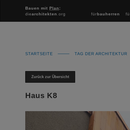
Bauen mit
Plan
:
die
architekten
.org
für
bauherren
fü
STARTSEITE
TAG DER ARCHITEKTUR
Zurück zur Übersicht
Haus K8
Previous