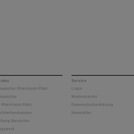
Links
Service
Baukultur Rheinland-Pfalz
Login
Baukultur
Mediencenter
 Rheinland-Pfalz
Datenschutzerklärung
chitektenkammer
Newsletter
ftung Baukultur
ngswerk