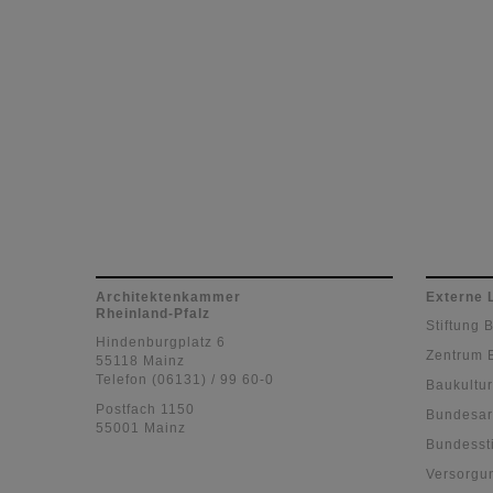
Architektenkammer
Externe 
Rheinland-Pfalz
Stiftung 
Hindenburgplatz 6
Zentrum 
55118 Mainz
Telefon (06131) / 99 60-0
Baukultur
Postfach 1150
Bundesar
55001 Mainz
Bundessti
Versorgu