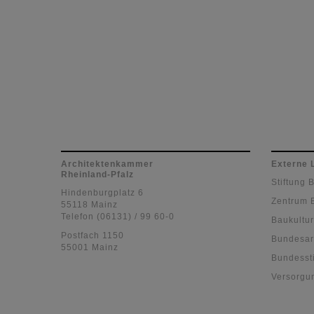
Architektenkammer
Externe 
Rheinland-Pfalz
Stiftung 
Hindenburgplatz 6
Zentrum 
55118 Mainz
Telefon (06131) / 99 60-0
Baukultur
Postfach 1150
Bundesar
55001 Mainz
Bundessti
Versorgu