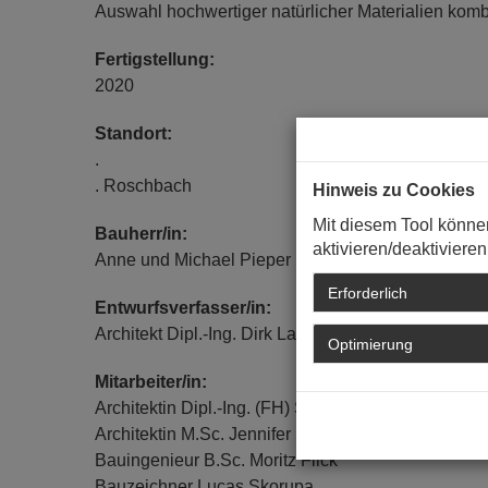
Auswahl hochwertiger natürlicher Materialien kom
Fertigstellung:
2020
Standort:
.
. Roschbach
Hinweis zu Cookies
Mit diesem Tool könne
Bauherr/in:
aktivieren/deaktivieren
Anne und Michael Pieper , Roschbach
Erforderlich
Entwurfsverfasser/in:
Architekt Dipl.-Ing. Dirk Lampe, LAMPEvier A
Optimierung
Mitarbeiter/in:
Architektin Dipl.-Ing. (FH) Sonja Lampe
Architektin M.Sc. Jennifer Pfadt
Bauingenieur B.Sc. Moritz Flick
Bauzeichner Lucas Skorupa