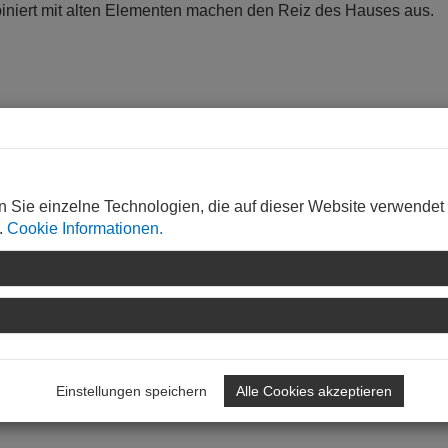
biniert mit alten Elementen machen den Reiz des Hauses aus.
n Sie einzelne Technologien, die auf dieser Website verwendet
.
Cookie Informationen.
RCHITEKTEN+INGENIEURE, Landau,
http://www.lampevier.de
Einstellungen speichern
Alle Cookies akzeptieren