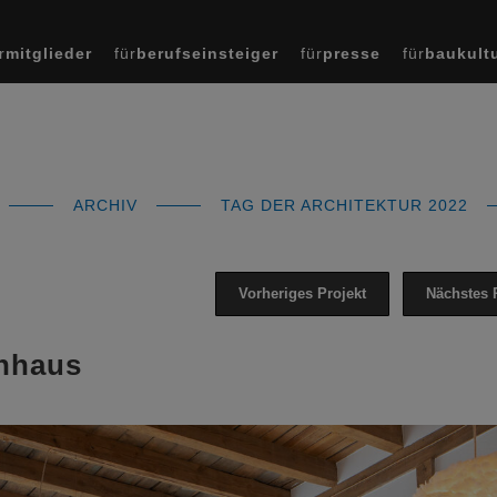
r
mitglieder
für
berufseinsteiger
für
presse
für
baukult
ARCHIV
TAG DER ARCHITEKTUR 2022
Vorheriges Projekt
Nächstes 
nhaus