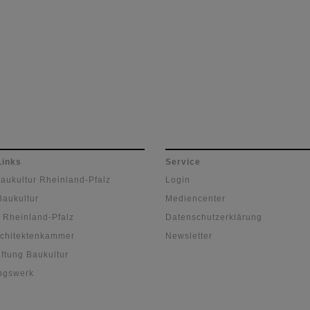
Links
Service
Baukultur Rheinland-Pfalz
Login
Baukultur
Mediencenter
 Rheinland-Pfalz
Datenschutzerklärung
chitektenkammer
Newsletter
ftung Baukultur
ngswerk