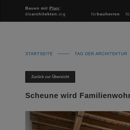
Bauen mit
Plan
:
die
architekten
.org
für
bauherren
fü
STARTSEITE
TAG DER ARCHITEKTUR
Zurück zur Übersicht
Scheune wird Familienwoh
Previous