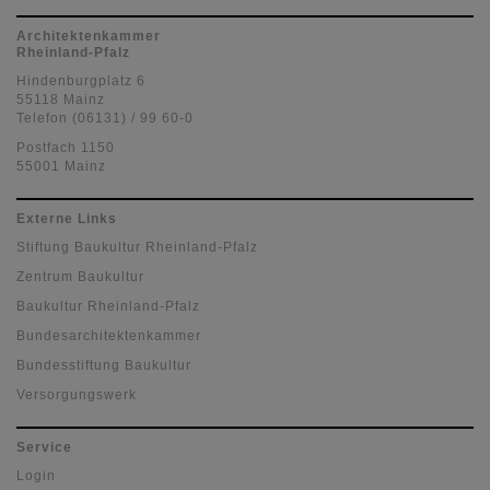
Architektenkammer
Rheinland-Pfalz
Hindenburgplatz 6
55118 Mainz
Telefon (06131) / 99 60-0
Postfach 1150
55001 Mainz
Externe Links
Stiftung Baukultur Rheinland-Pfalz
Zentrum Baukultur
Baukultur Rheinland-Pfalz
Bundesarchitektenkammer
Bundesstiftung Baukultur
Versorgungswerk
Service
Login