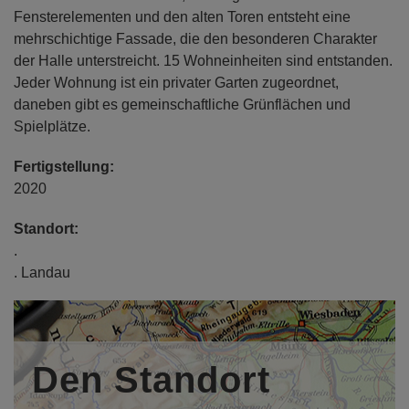
Fensterelementen und den alten Toren entsteht eine
mehrschichtige Fassade, die den besonderen Charakter
der Halle unterstreicht. 15 Wohneinheiten sind entstanden.
Jeder Wohnung ist ein privater Garten zugeordnet,
daneben gibt es gemeinschaftliche Grünflächen und
Spielplätze.
Fertigstellung:
2020
Standort:
.
. Landau
Bauherr/in:
Bösherz Immobilien GmbH , Landau,
http://www.boesherz-
immo.de
Den Standort
Entwurfsverfasser/in: