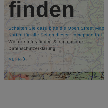
finden
Architekt Dipl.-Ing. René Krüger, krüger architektur,
Karlsruhe,
http://www.krueger-architektur.de
Mitarbeiter/in:
Architektin M.Sc. Vanessa Mussgnug
Schalten Sie dazu bitte die Open Street Map
Karten für alle Seiten dieser Homepage frei.
Weitere Infos finden Sie in unserer
Datenschutzerklärung.
MEHR