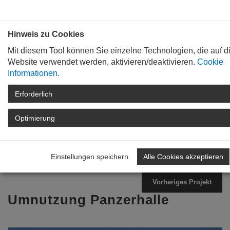
Bauen mit
Plan
:
die
architekten
.org
Hinweis zu Cookies
Mit diesem Tool können Sie einzelne Technologien, die auf d
Website verwendet werden, aktivieren/deaktivieren.
Cookie
Informationen.
Erforderlich
STARTSEITE
TAG DER ARCHITEKTUR
ARCHIV
TAG DER ARCHITEKTUR
Optimierung
2022
PROGRAMM
DETAIL
Einstellungen speichern
Alle Cookies akzeptieren
Zurück zur Übersicht
Nächstes Projekt
Vorheriges Projekt
Umnutzung Panzerhalle