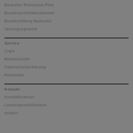
Baukultur Rheinland-Pfalz
Bundesarchitektenkammer
Bundesstiftung Baukultur
Versorgungswerk
Service
Login
Mediencenter
Datenschutzerklärung
Newsletter
Kontakt
Kontaktformular
Landesgeschäftsstelle
Anfahrt