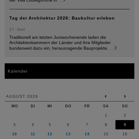
Tag der Architektur 2026: Baukultur erleben
17. Juni
Traditionell am letzten Juniwochenende laden die
Architektenkammern der Länder und ihre Mitglieder
bundesweit dazu ein, herausragende Bauprojekte,
...
Kalender
AUGUST 2026
MO
DI
MI
DO
FR
SA
SO
1
2
3
4
5
6
7
8
9
10
11
12
13
14
15
16