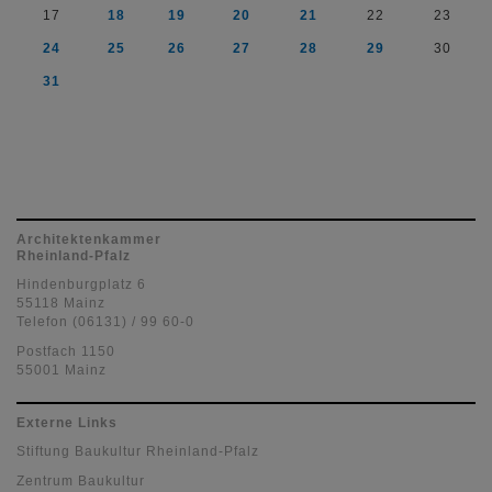
17
18
19
20
21
22
23
24
25
26
27
28
29
30
31
Architektenkammer
Rheinland-Pfalz
Hindenburgplatz 6
55118 Mainz
Telefon (06131) / 99 60-0
Postfach 1150
55001 Mainz
Externe Links
Stiftung Baukultur Rheinland-Pfalz
Zentrum Baukultur