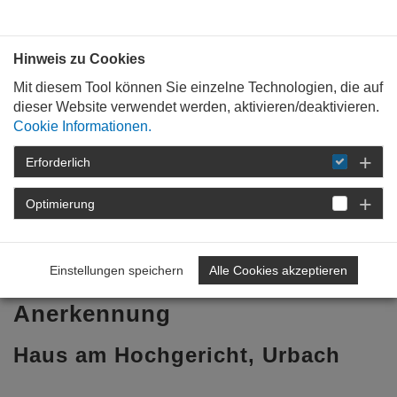
Bauen mit
Plan
:
die
architekten
.org
Hinweis zu Cookies
Mit diesem Tool können Sie einzelne Technologien, die auf
dieser Website verwendet werden, aktivieren/deaktivieren.
Cookie Informationen.
Erforderlich
STARTSEITE
FÜR
MITGLIEDER
VERGABE UND WETTBEWERB
PREISE UND
Optimierung
AUSZEICHNUNGSVERFAHREN
ARCHITEKTURPREIS RHEINLAND-PFALZ 2011
HAUS AM HOCHGERICHT
Einstellungen speichern
Alle Cookies akzeptieren
Anerkennung
Haus am Hochgericht, Urbach