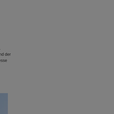
.
nd der
esse
ext