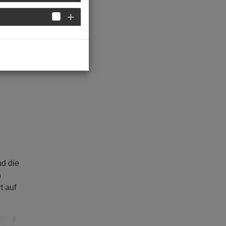
nd die
n
t auf
ext