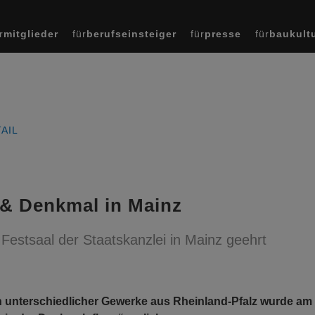
r
mitglieder
für
berufseinsteiger
für
presse
für
baukult
AIL
& Denkmal in Mainz
stsaal der Staatskanzlei in Mainz geehrt
unterschiedlicher Gewerke aus Rheinland-Pfalz wurde am 