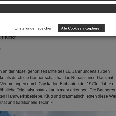
Einstellungen speichern
Alle Cookies akzeptieren
OT Kirsch
r
h an der Mosel gehört seit Mitte des 16. Jahrhunderts zu den
mals durch die Bauherrschaft hat das Renaissance-Haus mit
. Verformungen durch Gipskarton-Einbauten der 1970er Jahre u
öhnliche Originalsubstanz kaum mehr erkennen. Die Bauherre
agten Handwerksbetriebe. Klug und pragmatisch legten diese Wer
ät und traditionelle Technik.
N