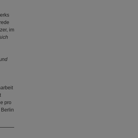
werks
trede
zer, im
sich
 und
arbeit
t
e pro
 Berlin