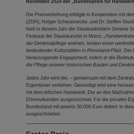
November 2024 der „Bundespreis für Handwerk 
Die Preisverleihung erfolgte in Kooperation mit 
(ZDH), Holger Schwannecke, und Dr. Steffen Skude
hielt in diesem Jahr die Staatssekretärin Simone S
Festsaal der Staatskanzlei in Mainz:
„Handwerksbet
der Denkmalpflege widmen, leisten einen wertvolle
bedeutender Kulturstätten in Rheinland-Pfalz. Der
herausragende Engagement, indem er die Bedeutun
die Pflege unserer historischen Bauten und Denkmä
Jedes Jahr wird der, – gemeinsam mit dem Zentralv
Eigentümer verliehen. Gewürdigt wird eine herau
mit dem örtlichen Handwerk. Die an den Maßnahme
Ehrenurkunden ausgezeichnet. Für die privaten Ei
Bundesland mit jeweils 30.000 Euro dotiert. In di
ausgeschrieben.