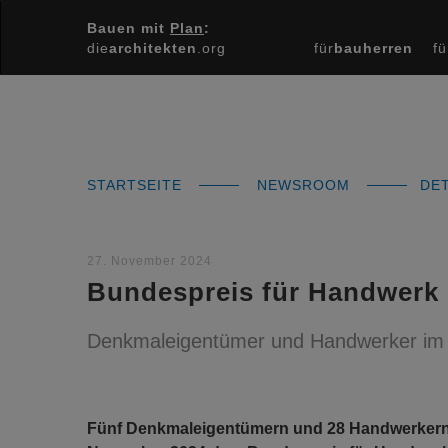
Bauen mit
Plan
:
die
architekten
.org
für
bauherren
fü
STARTSEITE
NEWSROOM
DET
27. November 2024
Bundespreis für Handwerk 
Denkmaleigentümer und Handwerker im Fe
Fünf Denkmaleigentümern und 28 Handwerkern 