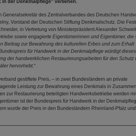
in der Denkmalpflege“ verliehen.
dem Generalsekretär des Zentralverbandes des Deutschen Hand
lny, Vorstand der Deutschen Stiftung Denkmalschutz. Die Fes
chneider, in Vertretung von Ministerpräsident Alexander Schweit
riebe sowie engagierte Eigentümerinnen und Eigentümer, die 
n Beitrag zur Bewahrung des kulturellen Erbes und zum Erhalt
 Bundespreis für Handwerk in der Denkmalpflege würdigt dieses
g der handwerklichen Restaurierungsarbeiten für den Schutz
ler hervorhebt.“
erband gestiftete Preis, – in zwei Bundesländern an private
sragende Leistung zur Bewahrung eines Denkmals in Zusammen
n zur Restaurierung beteiligten Handwerksbetriebe werden mi
gentümer ist der Bundespreis für Handwerk in der Denkmalpfleg
esem wurde der Preis in den Bundesländern Rheinland-Pfalz und