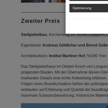
Optimierung
Zweiter Preis
Steilgiebelbau
, Kirchenweg 14, 54340 Longuich, 
Eigentümer:
Andreas Göttlicher und Bernd Gelle
Architekturbüro:
Institut Martiner Hof
, 54290 Trier
Das Steilgiebelhaus im Ortsteil Kirsch von Longuic
prägenden Bauten. Mit der Übernahme dieses Denk
markanten Details eine echte Aufwertung erfahren
Folgen eines Brandschadens ließen die außergew
vertrauten auf Erfahrung und Qualität der beauftr
maximale Substanzbewahrung, historische Materialit
Previous