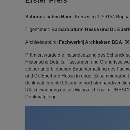
Erster Preis
Schunck´sches Haus
, Kreuzweg 1, 56154 Boppa
Eigentümer:
Barbara Sturm-Hesse und Dr. Eber
Architekturbüro:
Fachwerk4| Architekten BDA
, 5
Prämiert wurde die Instandsetzung des Schunck´s
Historische Details, Fassungen und Grundrisse wu
seither unterbliebenen Bauunterhaltung des Fach
und Dr. Eberhard Hesse in enger Zusammenarbeit m
denkmalgerechte Lösung in höchster handwerkliche
Rückgewinnung dieses Wahrzeichens im UNESCO-We
Denkmalpflege.
Previous