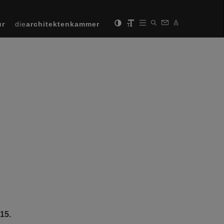
ur
die
architektenkammer
15.