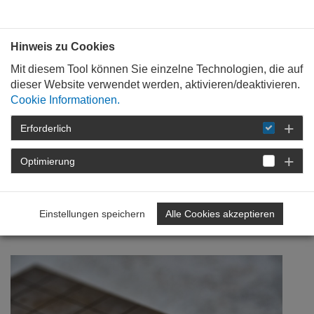
Bauen mit
Plan
:
die
architekten
.org
Hinweis zu Cookies
Mit diesem Tool können Sie einzelne Technologien, die auf
dieser Website verwendet werden, aktivieren/deaktivieren.
Cookie Informationen.
Erforderlich
STARTSEITE
NEWSROOM
DETAIL
Optimierung
18. Dezember 2024
BDA Architektur- und
Einstellungen speichern
Alle Cookies akzeptieren
Studienpreis 2024