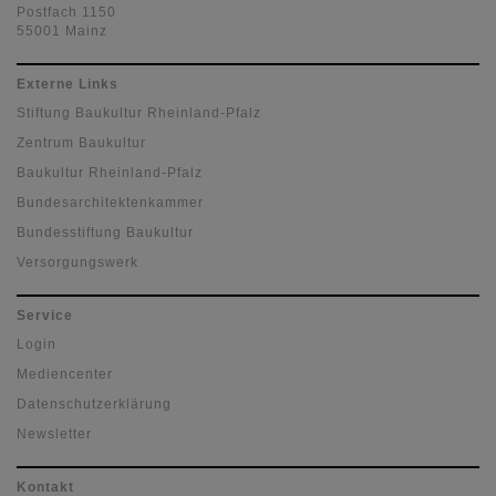
Postfach 1150
55001 Mainz
Externe Links
Stiftung Baukultur Rheinland-Pfalz
Zentrum Baukultur
Baukultur Rheinland-Pfalz
Bundesarchitektenkammer
Bundesstiftung Baukultur
Versorgungswerk
Service
Login
Mediencenter
Datenschutzerklärung
Newsletter
Kontakt