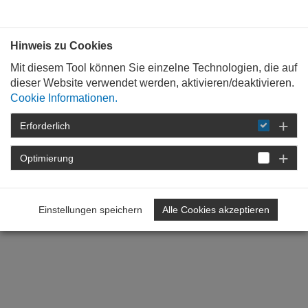
P
N
r
e
Hinweis zu Cookies
e
x
v
t
Mit diesem Tool können Sie einzelne Technologien, die auf
dieser Website verwendet werden, aktivieren/deaktivieren.
i
Cookie Informationen.
o
u
Erforderlich
s
Optimierung
Einstellungen speichern
Alle Cookies akzeptieren