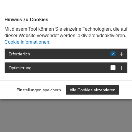
P
N
r
e
Hinweis zu Cookies
e
x
v
t
Mit diesem Tool können Sie einzelne Technologien, die auf
dieser Website verwendet werden, aktivieren/deaktivieren.
i
Cookie Informationen.
o
u
Erforderlich
s
Optimierung
Einstellungen speichern
Alle Cookies akzeptieren