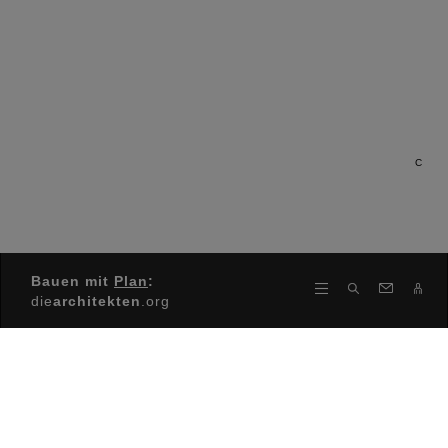
C
Bauen mit
Plan
:
die
architekten
.org
Architektenkammer Rheinland-
Pfalz