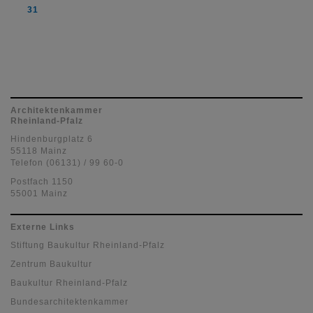
31
Architektenkammer
Rheinland-Pfalz
Hindenburgplatz 6
55118 Mainz
Telefon (06131) / 99 60-0
Postfach 1150
55001 Mainz
Externe Links
Stiftung Baukultur Rheinland-Pfalz
Zentrum Baukultur
Baukultur Rheinland-Pfalz
Bundesarchitektenkammer