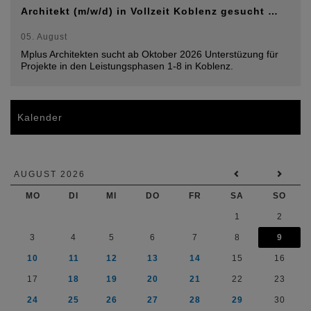
Architekt (m/w/d) in Vollzeit Koblenz gesucht …
05. August
Mplus Architekten sucht ab Oktober 2026 Unterstüzung für
Projekte in den Leistungsphasen 1-8 in Koblenz.
Kalender
AUGUST 2026
MO
DI
MI
DO
FR
SA
SO
1
2
3
4
5
6
7
8
9
10
11
12
13
14
15
16
17
18
19
20
21
22
23
24
25
26
27
28
29
30