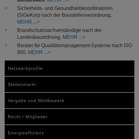
Sicherheits- und Gesundheitskoordinatoren
(SiGeKos) nach der Baustellenverordnung.
MEHR
Brandschutzsachverständige nach der
Landesbauordnung.
MEHR
Berater für Qualitätsmanagement-Systeme nach ISO
900.
MEHR
Netzwerkprofile
Stellenmarkt
Vergabe und Wettbewerb
Recht / Mitglieder
Energieeffizienz