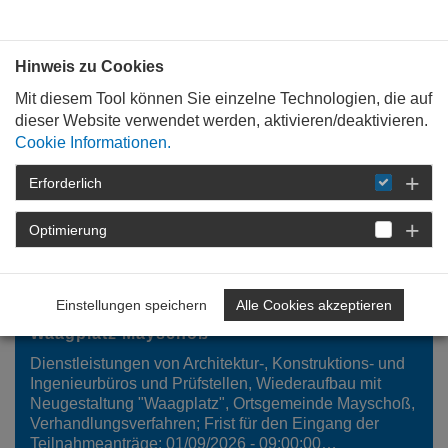
Bauen mit
Plan
:
die
architekten
.org
Hinweis zu Cookies
Mit diesem Tool können Sie einzelne Technologien, die auf
dieser Website verwendet werden, aktivieren/deaktivieren.
Cookie Informationen.
Erforderlich
STARTSEITE
FÜR
MITGLIEDER
VERGABE UND WETTBEWERB
Optimierung
WETTBEWERBE UND VERGABEVERFAHREN
Einstellungen speichern
Alle Cookies akzeptieren
VERGABEVERFAHREN
Waagplatz Mayschoß
Dienstleistungen von Architektur-, Konstruktions- und
Ingenieurbüros und Prüfstellen, Wiederaufbau mit
Neugestaltung "Waagplatz", Ortsgemeinde Mayschoß,
Verhandlungsverfahren; Frist für den Eingang der
Teilnahmeanträge: 01/09/2026 - 09:00:00…