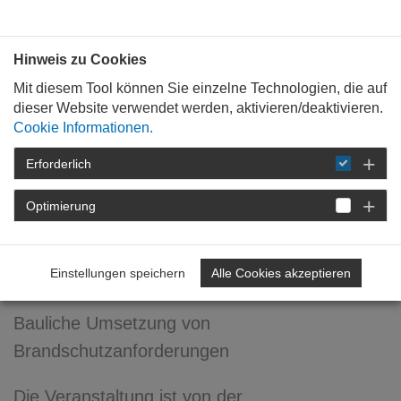
Bauen mit
Plan
:
die
architekten
.org
Hinweis zu Cookies
Mit diesem Tool können Sie einzelne Technologien, die auf
dieser Website verwendet werden, aktivieren/deaktivieren.
Cookie Informationen.
Erforderlich
STARTSEITE
FÜR
MITGLIEDER
FORTBILDUNG
DETAIL
Optimierung
KALKSANDSTEIN Akademie
Herbst 2026
Einstellungen speichern
Alle Cookies akzeptieren
Bauliche Umsetzung von
Brandschutzanforderungen
Die Veranstaltung ist von der