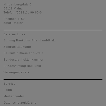
Hindenburgplatz 6
55118 Mainz
Telefon (06131) / 99 60-0
Postfach 1150
55001 Mainz
Externe Links
Stiftung Baukultur Rheinland-Pfalz
Zentrum Baukultur
Baukultur Rheinland-Pfalz
Bundesarchitektenkammer
Bundesstiftung Baukultur
Versorgungswerk
Service
Login
Mediencenter
Datenschutzerklärung