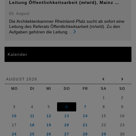
Leitung Öffentlichkeitsarbeit (m/w/d), Mainz …
05. August
Die Architektenkammer Rheinland-Pfalz sucht ab sofort eine
Leitung des Referats Öffentlichkeitsarbeit (m/w/d). Zu den
Aufgaben gehören die Leitung
...
Kalender
AUGUST 2026
MO
DI
MI
DO
FR
SA
SO
1
2
3
4
5
6
7
8
9
10
11
12
13
14
15
16
17
18
19
20
21
22
23
24
25
26
27
28
29
30