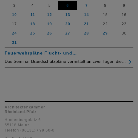
3
4
5
6
7
8
9
10
11
12
13
14
15
16
17
18
19
20
21
22
23
24
25
26
27
28
29
30
31
Feuerwehrpläne Flucht- und…
Das Seminar Brandschutzpläne vermittelt an zwei Tagen die…
Architektenkammer
Rheinland-Pfalz
Hindenburgplatz 6
55118 Mainz
Telefon (06131) / 99 60-0