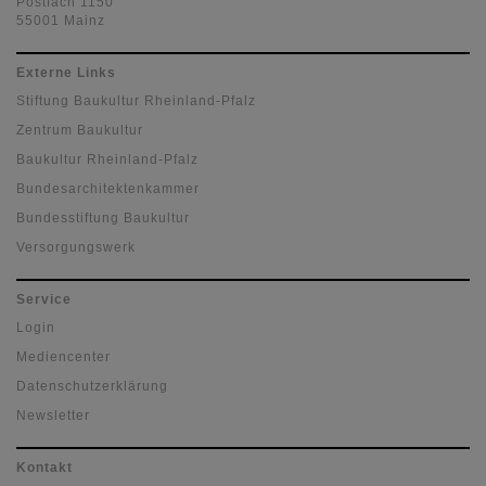
Postfach 1150
55001 Mainz
Externe Links
Stiftung Baukultur Rheinland-Pfalz
Zentrum Baukultur
Baukultur Rheinland-Pfalz
Bundesarchitektenkammer
Bundesstiftung Baukultur
Versorgungswerk
Service
Login
Mediencenter
Datenschutzerklärung
Newsletter
Kontakt