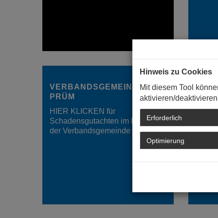
Hinweis zu Cookies
VERBANDSGEMEINDE
VER
Mit diesem Tool könne
PRÜM
SÜDE
aktivieren/deaktivieren
HIER KLICKEN für
HIER 
Erforderlich
Schadensgutachten im Bereich
Schad
der Verbandsgemeinde Prüm
der V
Optimierung