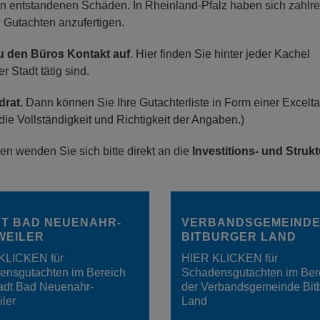
n entstandenen Schäden. In Rheinland-Pfalz haben sich zahlre
se Gutachten anzufertigen.
zu den Büros Kontakt auf
. Hier finden Sie hinter jeder Kachel
r Stadt tätig sind.
drat.
Dann können Sie Ihre Gutachterliste in Form einer Excelta
ie Vollständigkeit und Richtigkeit der Angaben.)
en wenden Sie sich bitte direkt an die
Investitions- und Struk
T BAD NEUENAHR-
VERBANDSGEMEIND
WEILER
BITBURGER LAND
KLICKEN für
HIER KLICKEN für
ensgutachten im Bereich
Schadensgutachten im Ber
tadt Bad Neuenahr-
der Verbandsgemeinde Bit
ler
Land