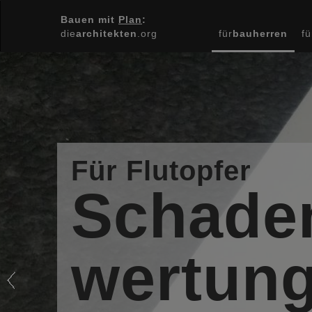
Bauen mit
Plan
:
die
architekten
.org
für
bauherren
fü
Previous
Für Flutopfer
Schade
wertun