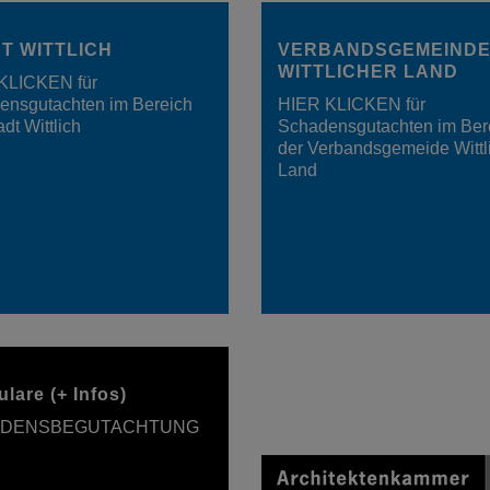
T WITTLICH
VERBANDSGEMEIND
WITTLICHER LAND
KLICKEN für
ensgutachten im Bereich
HIER KLICKEN für
adt Wittlich
Schadensgutachten im Ber
der Verbandsgemeide Wittl
Land
lare (+ Infos)
DENSBEGUTACHTUNG