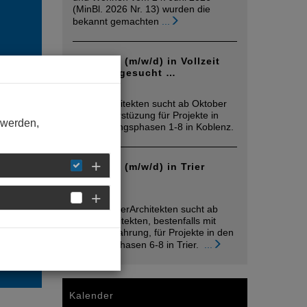
(MinBl. 2026 Nr. 13) wurden die
bekannt gemachten
...
Architekt (m/w/d) in Vollzeit
Koblenz gesucht …
05. August
Mplus Architekten sucht ab Oktober
2026 Unterstüzung für Projekte in
RANG
 werden,
den Leistungsphasen 1-8 in Koblenz.
eich
Architekt (m/w/d) in Trier
gesucht
05. August
raumwandlerArchitekten sucht ab
sofort Architekten, bestenfalls mit
Berufsehrfahrung, für Projekte in den
Leistungsphasen 6-8 in Trier.
...
Kalender