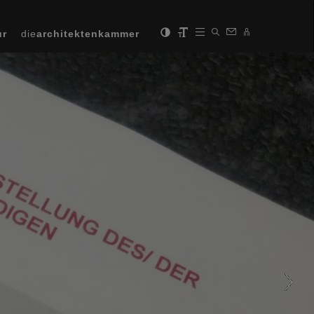
ur
die
architektenkammer
Next