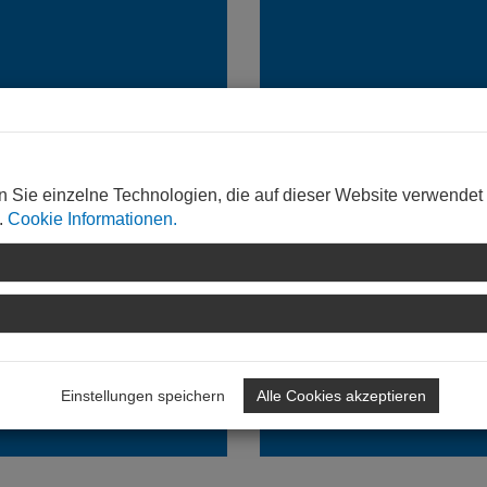
BANDSGEMEINDE
STADT TRIER MIT EH
n Sie einzelne Technologien, die auf dieser Website verwendet
IFEL
.
Cookie Informationen.
HIER KLICKEN für
KLICKEN für
Schadensgutachten im Ber
ensgutachten im Bereich
der Stadt Trier mit Ehrang
erbandsgemeinde Südeifel
Einstellungen speichern
Alle Cookies akzeptieren