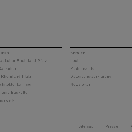
Links
Service
Baukultur Rheinland-Pfalz
Login
Baukultur
Mediencenter
 Rheinland-Pfalz
Datenschutzerklärung
chitektenkammer
Newsletter
ftung Baukultur
ngswerk
Sitemap
Presse