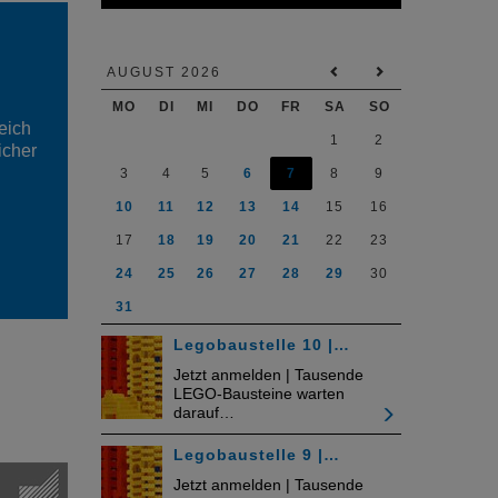
E
AUGUST 2026
MO
DI
MI
DO
FR
SA
SO
eich
1
2
icher
3
4
5
6
7
8
9
10
11
12
13
14
15
16
17
18
19
20
21
22
23
24
25
26
27
28
29
30
31
Legobaustelle 10 |…
Jetzt anmelden | Tausende
LEGO-Bausteine warten
darauf…
Legobaustelle 9 |…
Jetzt anmelden | Tausende