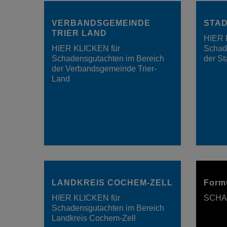
VERBANDSGEMEINDE
STAD
TRIER LAND
HIER 
HIER KLICKEN für
Schad
Schadensgutachten im Bereich
der St
der Verbandsgemeinde Trier-
Land
LANDKREIS COCHEM-ZELL
Formu
HIER KLICKEN für
SCHA
Schadensgutachten im Bereich
Landkreis Cochem-Zell