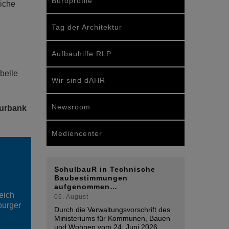
Büroprofile
iche
Tag der Architektur
Aufbauhilfe RLP
belle
Wir sind dAHR
Newsroom
turbank
Mediencenter
E
SchulbauR in Technische
Baubestimmungen
aufgenommen…
eich
06. August
burger
Durch die Verwaltungsvorschrift des
Ministeriums für Kommunen, Bauen
und Wohnen vom 24. Juni 2026