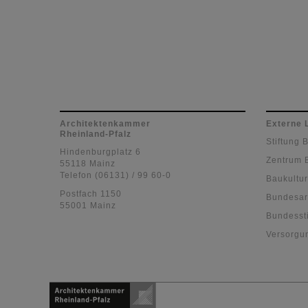
Architektenkammer
Externe 
Rheinland-Pfalz
Stiftung 
Hindenburgplatz 6
Zentrum 
55118 Mainz
Telefon (06131) / 99 60-0
Baukultur
Postfach 1150
Bundesar
55001 Mainz
Bundessti
Versorgu