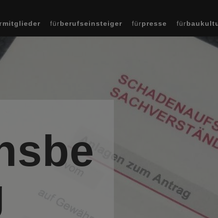
r
mitglieder
für
berufseinsteiger
für
presse
für
baukult
nsbe
g