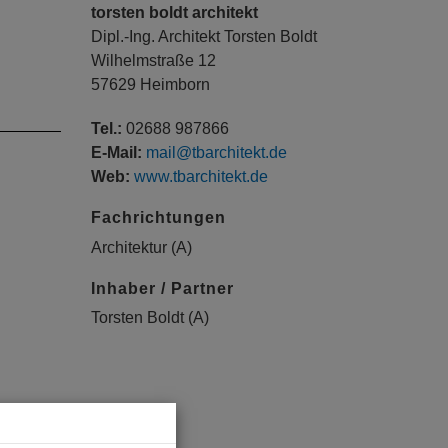
torsten boldt architekt
Dipl.-Ing. Architekt Torsten Boldt
Wilhelmstraße 12
57629 Heimborn
Tel.:
02688 987866
E-Mail:
mail@tbarchitekt.de
Web:
www.tbarchitekt.de
Fachrichtungen
Architektur (A)
Inhaber / Partner
Torsten Boldt (A)