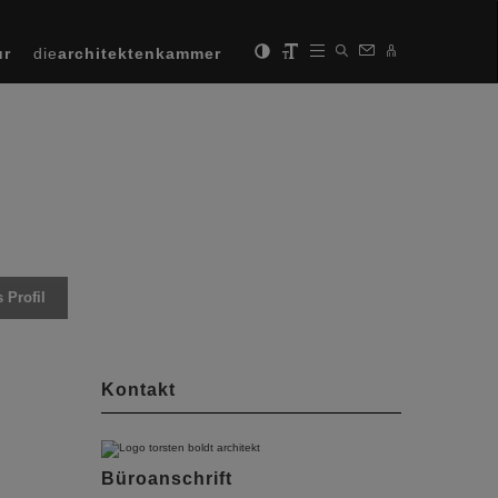
ur
die
architektenkammer
 Profil
Kontakt
Büroanschrift