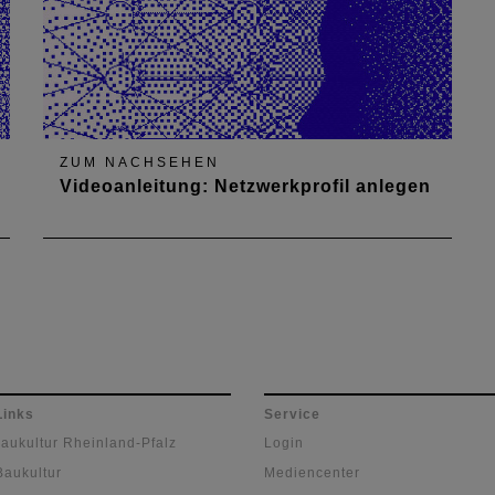
ZUM NACHSEHEN
Videoanleitung: Netzwerkprofil anlegen
Links
Service
Baukultur Rheinland-Pfalz
Login
Baukultur
Mediencenter