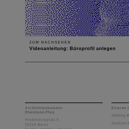
ZUM NACHSEHEN
Videoanleitung: Büroprofil anlegen
Architektenkammer
Externe 
Rheinland-Pfalz
Stiftung 
Hindenburgplatz 6
Zentrum 
55118 Mainz