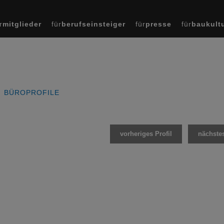
r
mitglieder
für
berufseinsteiger
für
presse
für
baukult
BÜROPROFILE
vorheriges Profil
nächstes