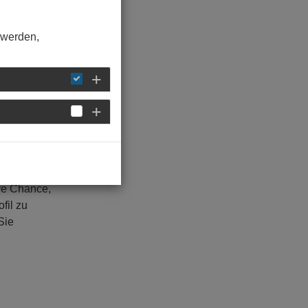
 werden,
hre Chance,
fil zu
Sie