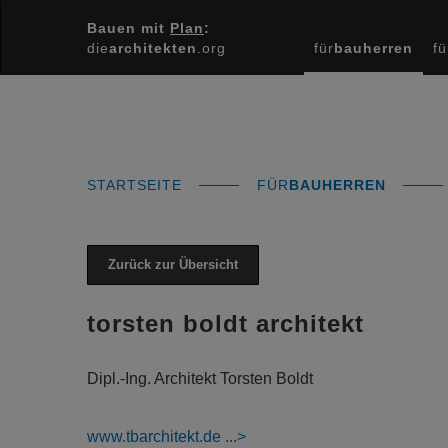
Bauen mit
Plan
:
die
architekten
.org
für
bauherren
fü
STARTSEITE
FÜR
BAUHERREN
Zurück zur Übersicht
torsten boldt architekt
Dipl.-Ing. Architekt Torsten Boldt
www.tbarchitekt.de