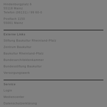
Hindenburgplatz 6
55118 Mainz
Telefon (06131) / 99 60-0
Postfach 1150
55001 Mainz
Externe Links
Stiftung Baukultur Rheinland-Pfalz
Zentrum Baukultur
Baukultur Rheinland-Pfalz
Bundesarchitektenkammer
Bundesstiftung Baukultur
Versorgungswerk
Service
Login
Mediencenter
Datenschutzerklärung