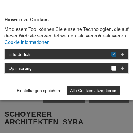
Bauen mit
Plan
:
die
architekten
.org
Hinweis zu Cookies
Mit diesem Tool können Sie einzelne Technologien, die auf
dieser Website verwendet werden, aktivieren/deaktivieren.
Cookie Informationen.
Erforderlich
STARTSEITE
FÜR
BAUHERREN
BÜROPROFILE
Optimierung
Zurück zur Übersicht
Einstellungen speichern
Alle Cookies akzeptieren
vorheriges Profil
nächstes Profil
SCHOYERER
ARCHITEKTEN_SYRA