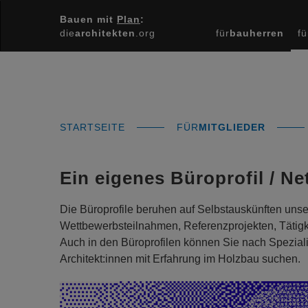
Bauen mit
Plan
:
die
architekten
.org
für
bauherren
fü
STARTSEITE
FÜR
MITGLIEDER
Ein eigenes Büroprofil / Ne
Die Büroprofile beruhen auf Selbstauskünften unsere
Wettbewerbsteilnahmen, Referenzprojekten, Tätigkei
Auch in den Büroprofilen können Sie nach Spezial
Architekt:innen mit Erfahrung im Holzbau suchen.