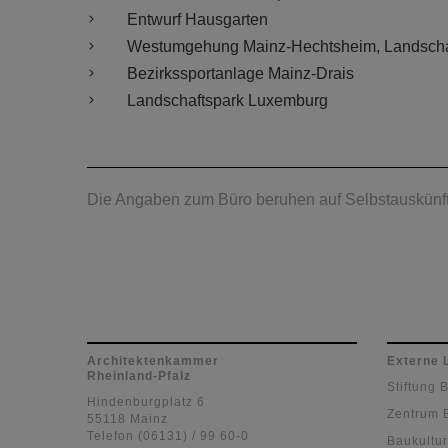
Entwurf Hausgarten
Westumgehung Mainz-Hechtsheim, Landscha
Bezirkssportanlage Mainz-Drais
Landschaftspark Luxemburg
Die Angaben zum Büro beruhen auf Selbstauskünft
Architektenkammer
Externe 
Rheinland-Pfalz
Stiftung 
Hindenburgplatz 6
Zentrum 
55118 Mainz
Telefon (06131) / 99 60-0
Baukultur