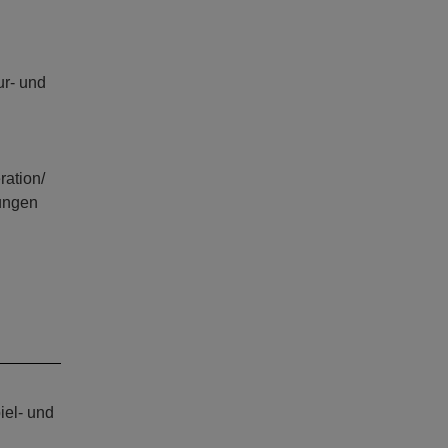
ur- und
ration/
ungen
iel- und