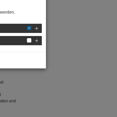
 werden,
rechnung
ept.
oder wir
nd
d
nden und