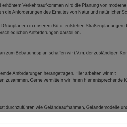
 und erhöhtem Verkehrsaufkommen wird die Planung von moderne
en die Anforderungen des Erhaltes von Natur und natürlicher S
 Grünplanern in unserem Büro, entstehen Straßenplanungen d
chiedlichen Anforderungen darstellen.
an zum Bebauungsplan schaffen wir i.V.m. der zuständigen 
remde Anforderungen herangetragen. Hier arbeiten wir mit
n zusammen. Gerne vermitteln wir ihnen hier entsprechende K
elbst durchzuführen wie Geländeaufnahmen, Geländemodelle un
nt mit GIS und Baum- bzw. Grünkataster runden die