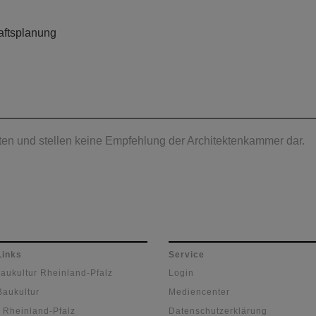
ftsplanung
en und stellen keine Empfehlung der Architektenkammer dar.
Links
Service
Baukultur Rheinland-Pfalz
Login
Baukultur
Mediencenter
 Rheinland-Pfalz
Datenschutzerklärung