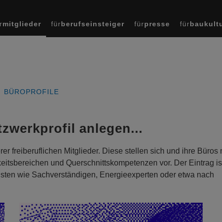
r
mitglieder
für
berufseinsteiger
für
presse
für
baukult
BÜROPROFILE
tzwerkprofil anlegen...
r freiberuflichen Mitglieder. Diese stellen sich und ihre Büros 
tsbereichen und Querschnittskompetenzen vor. Der Eintrag ist f
isten wie Sachverständigen, Energieexperten oder etwa nach