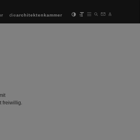
ur
die
architektenkammer
mit
reiwillig.