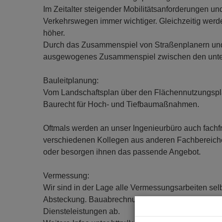
Im Zeitalter steigender Mobilitätsanforderungen
Verkehrswegen immer wichtiger. Gleichzeitig werd
höher.
Durch das Zusammenspiel von Straßenplanern und
ausgewogenes Zusammenspiel zwischen den unters
Bauleitplanung:
Vom Landschaftsplan über den Flächennutzungspl
Baurecht für Hoch- und Tiefbaumaßnahmen.
Oftmals werden an unser Ingenieurbüro auch fachf
verschiedenen Kollegen aus anderen Fachbereiche
oder besorgen ihnen das passende Angebot.
Vermessung:
Wir sind in der Lage alle Vermessungsarbeiten s
Absteckung. Bauabrechnung, Grünflächenmanageme
Diensteleistungen ab.