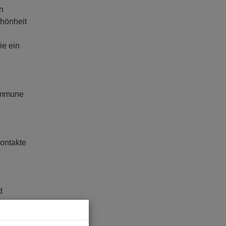
n
chönheit
ie ein
Kommune
ontakte
d