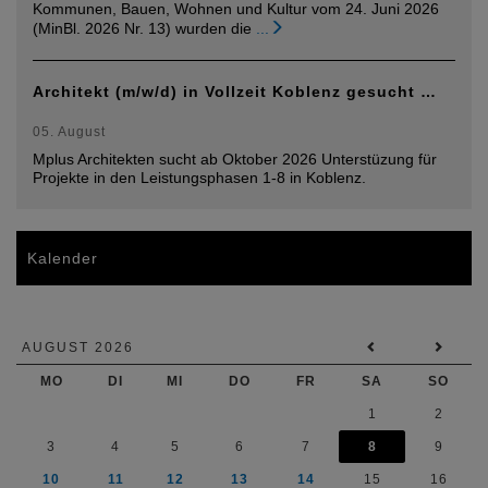
Kommunen, Bauen, Wohnen und Kultur vom 24. Juni 2026
(MinBl. 2026 Nr. 13) wurden die
...
Architekt (m/w/d) in Vollzeit Koblenz gesucht …
05. August
Mplus Architekten sucht ab Oktober 2026 Unterstüzung für
Projekte in den Leistungsphasen 1-8 in Koblenz.
Kalender
AUGUST 2026
MO
DI
MI
DO
FR
SA
SO
1
2
3
4
5
6
7
8
9
10
11
12
13
14
15
16