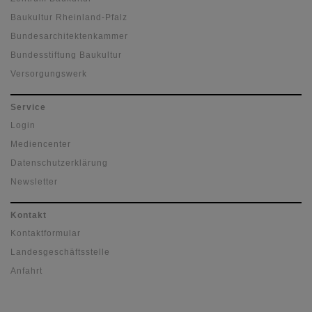
Baukultur Rheinland-Pfalz
Bundesarchitektenkammer
Bundesstiftung Baukultur
Versorgungswerk
Service
Login
Mediencenter
Datenschutzerklärung
Newsletter
Kontakt
Kontaktformular
Landesgeschäftsstelle
Anfahrt