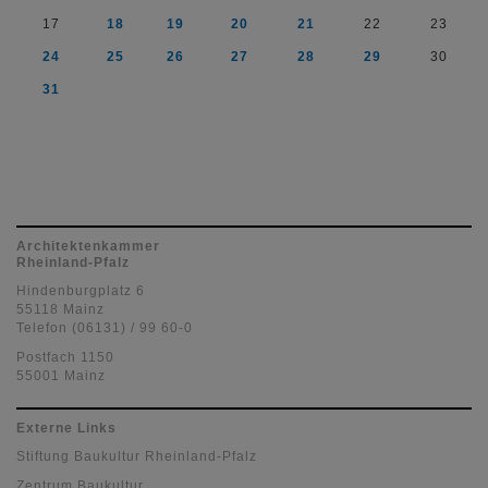
17
18
19
20
21
22
23
24
25
26
27
28
29
30
31
Architektenkammer
Rheinland-Pfalz
Hindenburgplatz 6
55118 Mainz
Telefon (06131) / 99 60-0
Postfach 1150
55001 Mainz
Externe Links
Stiftung Baukultur Rheinland-Pfalz
Zentrum Baukultur