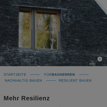
C
STARTSEITE
FÜR
BAUHERREN
NACHHALTIG BAUEN
RESILIENT BAUEN
Mehr Resilienz