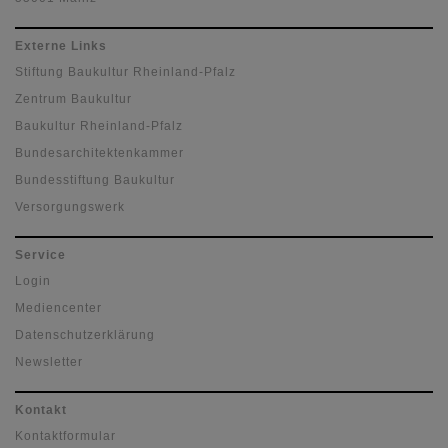
Externe Links
Stiftung Baukultur Rheinland-Pfalz
Zentrum Baukultur
Baukultur Rheinland-Pfalz
Bundesarchitektenkammer
Bundesstiftung Baukultur
Versorgungswerk
Service
Login
Mediencenter
Datenschutzerklärung
Newsletter
Kontakt
Kontaktformular