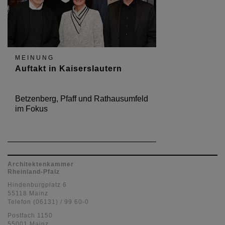
MEINUNG
Auftakt in Kaiserslautern
Betzenberg, Pfaff und Rathausumfeld
im Fokus
Architektenkammer
Rheinland-Pfalz
Hindenburgplatz 6
55118 Mainz
Telefon (06131) / 99 60-0
Postfach 1150
55001 Mainz