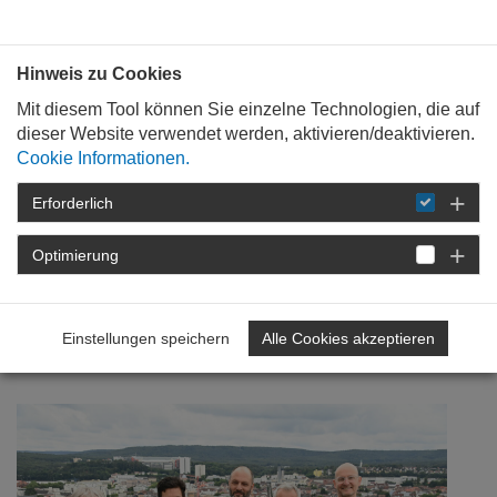
Bauen mit
Plan
:
die
architekten
.org
Hinweis zu Cookies
Mit diesem Tool können Sie einzelne Technologien, die auf
dieser Website verwendet werden, aktivieren/deaktivieren.
Cookie Informationen.
Erforderlich
STARTSEITE
NEWSROOM
DETAIL
Optimierung
21. August 2024
Berufspolitische
Einstellungen speichern
Alle Cookies akzeptieren
Dauerbrenner im Fokus