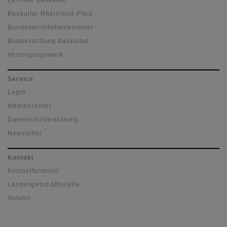
Zentrum Baukultur
Baukultur Rheinland-Pfalz
Bundesarchitektenkammer
Bundesstiftung Baukultur
Versorgungswerk
Service
Login
Mediencenter
Datenschutzerklärung
Newsletter
Kontakt
Kontaktformular
Landesgeschäftsstelle
Anfahrt