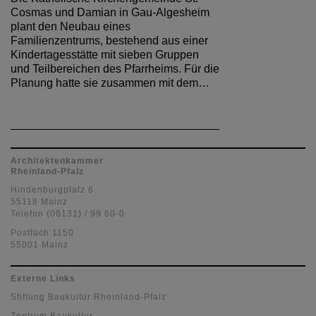
Cosmas und Damian in Gau-Algesheim
plant den Neubau eines
Familienzentrums, bestehend aus einer
Kindertagesstätte mit sieben Gruppen
und Teilbereichen des Pfarrheims. Für die
Planung hatte sie zusammen mit dem…
Architektenkammer
Rheinland-Pfalz
Hindenburgplatz 6
55118 Mainz
Telefon (06131) / 99 60-0
Postfach 1150
55001 Mainz
Externe Links
Stiftung Baukultur Rheinland-Pfalz