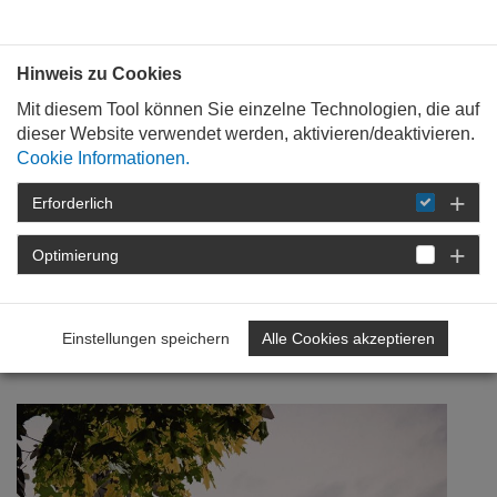
Bauen mit
Plan
:
die
architekten
.org
Hinweis zu Cookies
Mit diesem Tool können Sie einzelne Technologien, die auf
dieser Website verwendet werden, aktivieren/deaktivieren.
Cookie Informationen.
Erforderlich
STARTSEITE
NEWSROOM
DETAIL
Optimierung
14. Juni 2018
Verbandsgemeindehaus
Einstellungen speichern
Alle Cookies akzeptieren
Montabaur