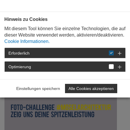
Bauen mit
Plan
:
die
architekten
.org
Hinweis zu Cookies
Mit diesem Tool können Sie einzelne Technologien, die auf
dieser Website verwendet werden, aktivieren/deaktivieren.
Cookie Informationen.
Erforderlich
STARTSEITE
NEWSROOM
DETAIL
Optimierung
02. Februar 2022
#moselarchitektur
Einstellungen speichern
Alle Cookies akzeptieren