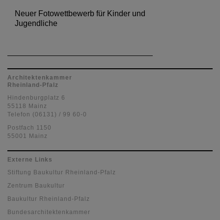
Neuer Fotowettbewerb für Kinder und
Jugendliche
Architektenkammer
Rheinland-Pfalz
Hindenburgplatz 6
55118 Mainz
Telefon (06131) / 99 60-0
Postfach 1150
55001 Mainz
Externe Links
Stiftung Baukultur Rheinland-Pfalz
Zentrum Baukultur
Baukultur Rheinland-Pfalz
Bundesarchitektenkammer