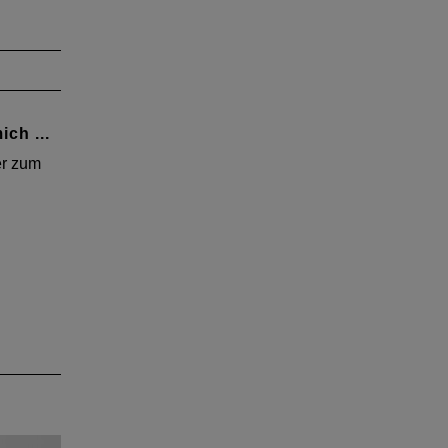
ich ...
er zum