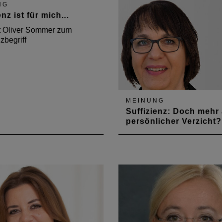
NG
enz ist für mich...
t Oliver Sommer zum
zbegriff
MEINUNG
Suffizienz: Doch mehr 
persönlicher Verzicht?
Architektin Jutta Stammwitz
Becker, die die AG "Suffizi
leitet, nähert sich dem sper
Begriff.