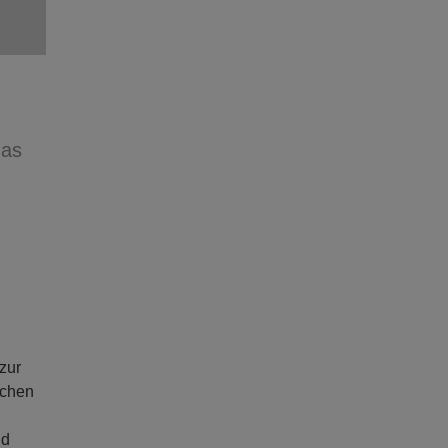
das
zur
ichen
nd