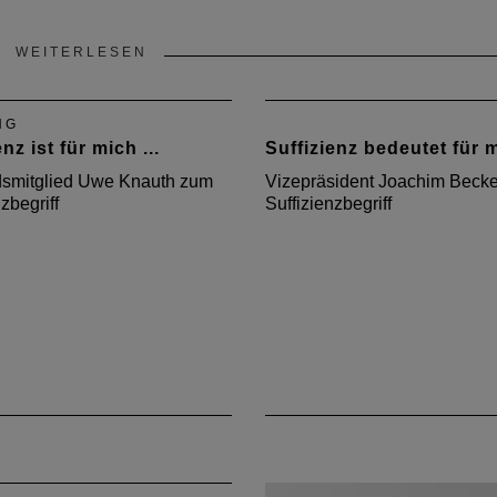
WEITERLESEN
NG
nz ist für mich ...
Suffizienz bedeutet für m
dsmitglied Uwe Knauth zum
Vizepräsident Joachim Beck
zbegriff
Suffizienzbegriff