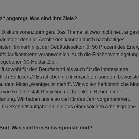
z“ angeregt. Was sind Ihre Ziele?
en Diskurs voranzubringen. Das Thema ist zwar nicht neu, anges
chtiger denn je. Architekten können durch nachhaltiges,
sten. Immerhin ist der Gebäudesektor für 50 Prozent des Energ
bfallaufkommens verantwortlich. Auch die Flächenversiegelung 
egebenen 30-Hektar-Ziel.
f sowohl für den Berufsstand als auch für die interessierte
tlich Suffizienz? Es ist eben nicht verzichten, sondern bewusste
eu dem Motto „Weniger ist mehr!“. Wir wollen herkömmliche Mod
gien wie Re-Use statt Recycling nachdenken. Neben einer
Planung. Wir haben uns also viel für das Jahr vorgenommen.
d Querschnittsaufgabe an, die aus einer solchen Arbeitsgruppe
 Süd. Was sind Ihre Schwerpunkte dort?