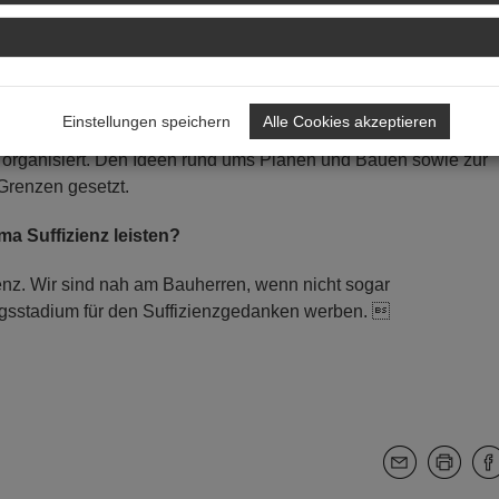
 und in der Wirtschaft wird das gegenseitige Verständnis geförd
flichen Alltag bietet und den Horizont erweitert. Ich kann dahe
utigen, sich zu engagieren. Gerade die Mitwirkung in der
Einstellungen speichern
Alle Cookies akzeptieren
 man sich mit seinen Ideen und Vorschlägen einbringen. Exkur
organisiert. Den Ideen rund ums Planen und Bauen sowie zur
 Grenzen gesetzt.
a Suffizienz leisten?
enz. Wir sind nah am Bauherren, wenn nicht sogar
gsstadium für den Suffizienzgedanken werben. 