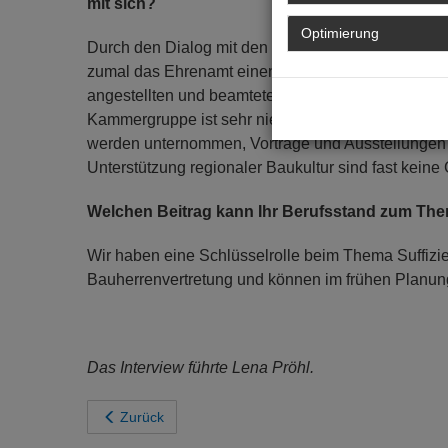
mit sich?
Optimierung
Durch den Dialog mit den Kolleg:innen in den Büros
zumal das Ehrenamt einen tollen Ausgleich zum beru
angestellten und beamteten Architekt:innen nur erm
Kammergruppe ist sehr niederschwellig. Hier kann
werden unternommen, Vorträge und Ausstellungen 
Unterstützung regionaler Baukultur sind fast keine
Welchen Beitrag kann Ihr Berufsstand zum Them
Wir haben eine Schlüsselrolle beim Thema Suffizi
Bauherrenvertretung und können im frühen Planun
Das Interview führte Lena Pröhl.
Zurück