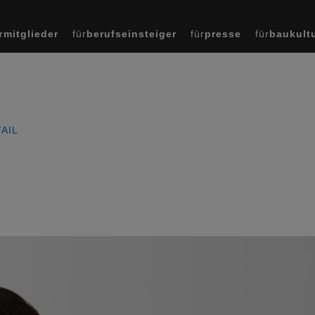
r
mitglieder
für
berufseinsteiger
für
presse
für
baukult
AIL