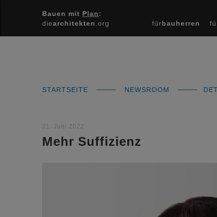
Bauen mit
Plan
:
die
architekten
.org
für
bauherren
fü
STARTSEITE
NEWSROOM
DET
21. Juni 2022
Mehr Suffizienz