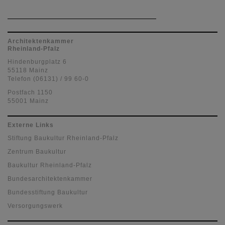
Architektenkammer
Rheinland-Pfalz
Hindenburgplatz 6
55118 Mainz
Telefon (06131) / 99 60-0
Postfach 1150
55001 Mainz
Externe Links
Stiftung Baukultur Rheinland-Pfalz
Zentrum Baukultur
Baukultur Rheinland-Pfalz
Bundesarchitektenkammer
Bundesstiftung Baukultur
Versorgungswerk