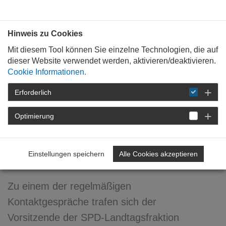
Bauen mit
Plan
:
die
architekten
.org
Hinweis zu Cookies
Mit diesem Tool können Sie einzelne Technologien, die auf
dieser Website verwendet werden, aktivieren/deaktivieren.
Cookie Informationen.
Erforderlich
STARTSEITE
NEWSROOM
DETAIL
Optimierung
05. Juli 2010
Kontaktgespräch SPD-
Einstellungen speichern
Alle Cookies akzeptieren
Landtagsfraktion
Zu einem der regelmäßigen
Kontaktgespräche trafen sich der
Vorsitzende der SPD-Landtagsfraktion