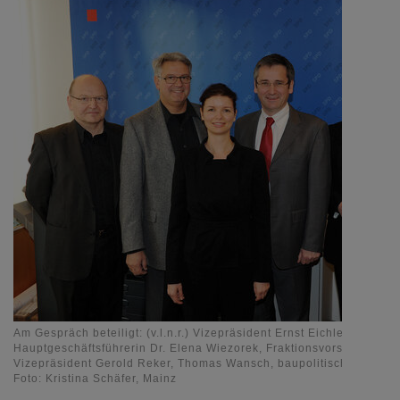
Am Gespräch beteiligt: (v.l.n.r.) Vizepräsident Ernst Eichler, Präside
Hauptgeschäftsführerin Dr. Elena Wiezorek, Fraktionsvorsitzender 
Vizepräsident Gerold Reker, Thomas Wansch, baupolitischer Frakti
Foto: Kristina Schäfer, Mainz