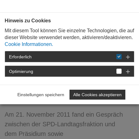
Bauen mit
Plan
:
die
architekten
.org
Hinweis zu Cookies
Mit diesem Tool können Sie einzelne Technologien, die auf
dieser Website verwendet werden, aktivieren/deaktivieren.
Cookie Informationen.
Erforderlich
STARTSEITE
NEWSROOM
DETAIL
Optimierung
21. Dezember 2011
Austausch mit der SPD-
Einstellungen speichern
Alle Cookies akzeptieren
Fraktion
Am 21. November 2011 fand ein Gespräch
zwischen der SPD-Landtagsfraktion und
dem Präsidium sowie