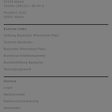
55118 Mainz
Telefon (06131) / 99 60-0
Postfach 1150
55001 Mainz
Externe Links
Stiftung Baukultur Rheinland-Pfalz
Zentrum Baukultur
Baukultur Rheinland-Pfalz
Bundesarchitektenkammer
Bundesstiftung Baukultur
Versorgungswerk
Service
Login
Mediencenter
Datenschutzerklärung
Newsletter