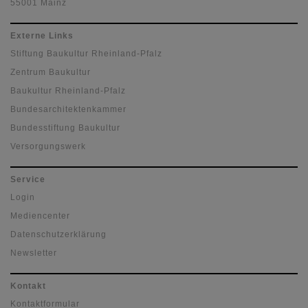
55001 Mainz
Externe Links
Stiftung Baukultur Rheinland-Pfalz
Zentrum Baukultur
Baukultur Rheinland-Pfalz
Bundesarchitektenkammer
Bundesstiftung Baukultur
Versorgungswerk
Service
Login
Mediencenter
Datenschutzerklärung
Newsletter
Kontakt
Kontaktformular