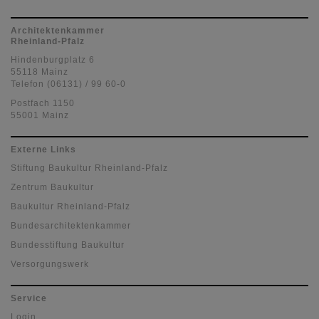
Architektenkammer
Rheinland-Pfalz
Hindenburgplatz 6
55118 Mainz
Telefon (06131) / 99 60-0
Postfach 1150
55001 Mainz
Externe Links
Stiftung Baukultur Rheinland-Pfalz
Zentrum Baukultur
Baukultur Rheinland-Pfalz
Bundesarchitektenkammer
Bundesstiftung Baukultur
Versorgungswerk
Service
Login