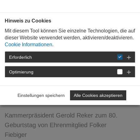
Bauen mit
Plan
:
die
architekten
.org
Hinweis zu Cookies
Mit diesem Tool können Sie einzelne Technologien, die auf
dieser Website verwendet werden, aktivieren/deaktivieren.
Cookie Informationen.
Erforderlich
STARTSEITE
NEWSROOM
DETAIL
Optimierung
19. April 2021
Glückwünsche zum 80.
Einstellungen speichern
Alle Cookies akzeptieren
Geburtstag!
Kammerpräsident Gerold Reker zum 80.
Geburtstag von Ehrenmitglied Folker
Fiebiger