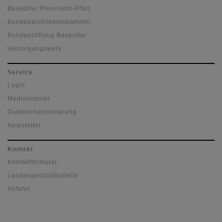
Baukultur Rheinland-Pfalz
Bundesarchitektenkammer
Bundesstiftung Baukultur
Versorgungswerk
Service
Login
Mediencenter
Datenschutzerklärung
Newsletter
Kontakt
Kontaktformular
Landesgeschäftsstelle
Anfahrt