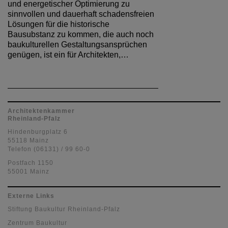
und energetischer Optimierung zu
sinnvollen und dauerhaft schadensfreien
Lösungen für die historische
Bausubstanz zu kommen, die auch noch
baukulturellen Gestaltungsansprüchen
genügen, ist ein für Architekten,…
Architektenkammer
Rheinland-Pfalz
Hindenburgplatz 6
55118 Mainz
Telefon (06131) / 99 60-0
Postfach 1150
55001 Mainz
Externe Links
Stiftung Baukultur Rheinland-Pfalz
Zentrum Baukultur