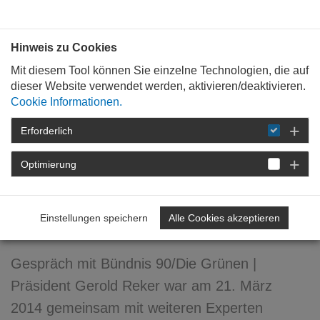
Bauen mit
Plan
:
die
architekten
.org
Hinweis zu Cookies
Mit diesem Tool können Sie einzelne Technologien, die auf
dieser Website verwendet werden, aktivieren/deaktivieren.
Cookie Informationen.
Erforderlich
STARTSEITE
NEWSROOM
DETAIL
Optimierung
16. April 2014
Denkmalpflege und
Einstellungen speichern
Alle Cookies akzeptieren
Energieeffizienz
Gespräch mit Bündnis 90/Die Grünen |
Präsident Gerold Reker war am 21. März
2014 gemeinsam mit weiteren Experten