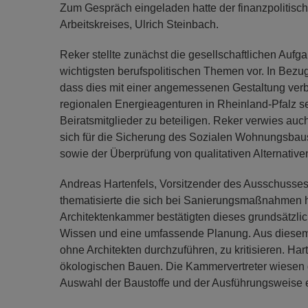
Zum Gespräch eingeladen hatte der finanzpolitisc
Arbeitskreises, Ulrich Steinbach.
Reker stellte zunächst die gesellschaftlichen Auf
wichtigsten berufspolitischen Themen vor. In Bezu
dass dies mit einer angemessenen Gestaltung verb
regionalen Energie­agenturen in Rheinland-Pfalz se
Beiratsmitglieder zu beteiligen. Reker verwies auc
sich für die Sicherung des Sozialen Wohnungsbaus,
sowie der Überprüfung von qualitativen Alternativ
Andreas Hartenfels, Vorsitzender des Ausschusses
thematisierte die sich bei Sanierungsmaßnahmen h
Architektenkammer bestätigten dieses grundsätzli
Wissen und eine umfassende Planung. Aus diesem
ohne Architekten durchzuführen, zu kritisieren. H
ökologischen Bauen. Die Kammervertreter wiesen d
Auswahl der Baustoffe und der Ausführungsweise 