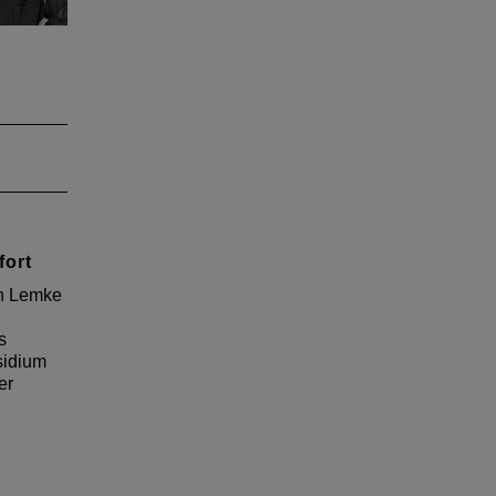
reter
 der
s
e
er
chen.
fort
in Lemke
s
sidium
er