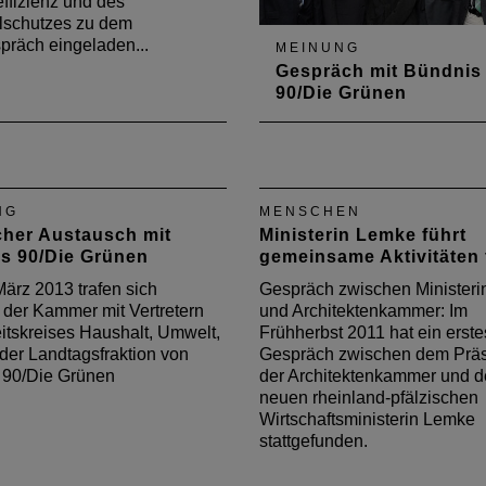
ffizienz und des
schutzes zu dem
räch eingeladen...
MEINUNG
Gespräch mit Bündnis
90/Die Grünen
Im Mai 2013 trafen sich Vert
der Kammer mit Mitgliedern
Fraktionsspitze von Bündni
90/Die Grünen, um über di
NG
MENSCHEN
anstehende Novellierung d
scher Austausch mit
Ministerin Lemke führt
Landesbauordnung zu spre
s 90/Die Grünen
gemeinsame Aktivitäten 
ärz 2013 trafen sich
Gespräch zwischen Minister
r der Kammer mit Vertretern
und Architektenkammer: Im
itskreises Haushalt, Umwelt,
Frühherbst 2011 hat ein erste
der Landtagsfraktion von
Gespräch zwischen dem Prä
 90/Die Grünen
der Architektenkammer und d
neuen rheinland-pfälzischen
Wirtschaftsministerin Lemke
stattgefunden.