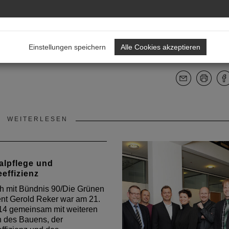
Einstellungen speichern
Alle Cookies akzeptieren
WEITERLESEN
lpflege und
effizienz
h mit Bündnis 90/Die Grünen
ent Gerold Reker war am 21.
14 gemeinsam mit weiteren
n des Bauens, der