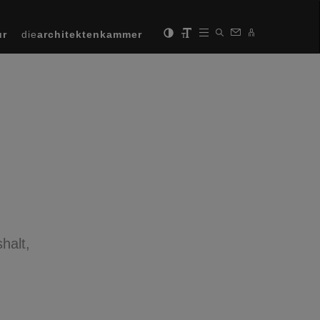
ur
die
architektenkammer
halt,