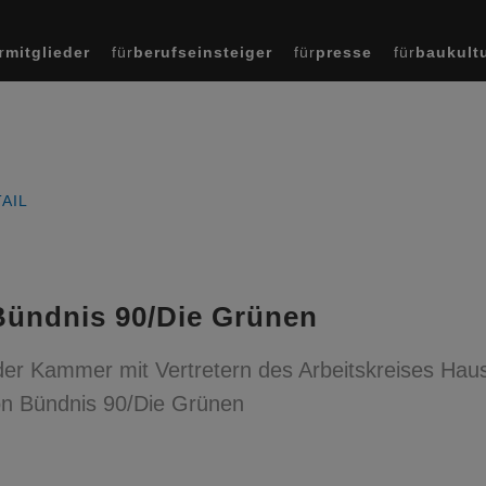
r
mitglieder
für
berufseinsteiger
für
presse
für
baukult
AIL
 Bündnis 90/Die Grünen
der Kammer mit Vertretern des Arbeitskreises Haus
on Bündnis 90/Die Grünen