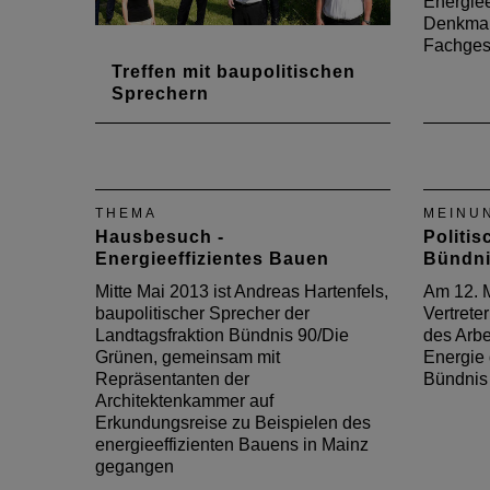
Energiee
Denkmal
Fachgesp
Treffen mit baupolitischen
Sprechern
Im Juni fand das erste Treffen mit
baupolitischen Sprechern statt
THEMA
MEINU
Hausbesuch -
Politi
Energieeffizientes Bauen
Bündni
Mitte Mai 2013 ist Andreas Hartenfels,
Am 12. M
baupolitischer Sprecher der
Vertrete
Landtagsfraktion Bündnis 90/Die
des Arbe
Grünen, gemeinsam mit
Energie 
Repräsentanten der
Bündnis
Architektenkammer auf
Erkundungsreise zu Beispielen des
energieeffizienten Bauens in Mainz
gegangen