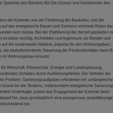
he Sprecher des Bündnis 90/ Die Grünen und Vorsitzender des
gaben der Kammer, wie die Förderung der Baukultur, und die
g auf das energetische Bauen und Sanieren erinnerte Reker dar
unden sein müsse. Bei der Etablierung der derzeit geplanten z
i es daher wichtig, Architekten und Ingenieure als Berater und
h auf die landesweite Initiative „Impulse für den Wohnungsbau“, 
 die bedarfsorientierte Steuerung der Förderaktivitäten beim 
en im Wohnungsbau einsetzt.
 für Wirtschaft, Klimaschutz, Energie und Landesplanung,
äufenden Schäden durch Ausführungsfehler. Die Vertreter der
che Problem. Sanierungsaufgaben erforderten ein umfangreiche
 Grund sei die Tendenz, insbesondere energetische Sanierun
artenfels hinterfragte zudem das Engagement der Kammer beim
arauf hin, dass grundsätzlich eine passgenaue, projektbezog
entscheidend sei.