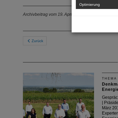
Optimierung
Archivbeitrag vom 19. April 2013
Zurück
THEMA
Denkma
Energie
Gespräc
| Präsid
März 20
Experte