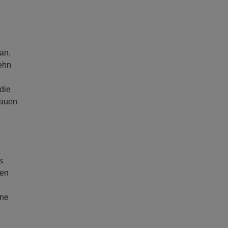
an,
ehn
die
Bauen
s
gen
ene