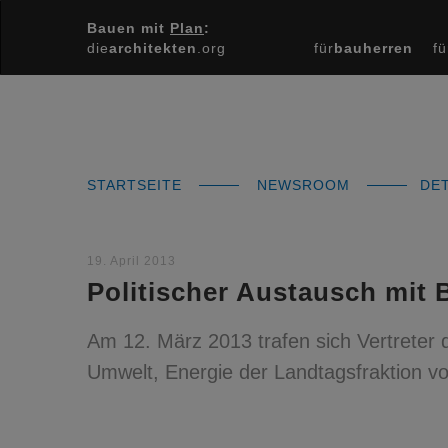
Bauen mit
Plan
:
die
architekten
.org
für
bauherren
fü
STARTSEITE
NEWSROOM
DET
19. April 2013
Politischer Austausch mit
Am 12. März 2013 trafen sich Vertreter 
Umwelt, Energie der Landtagsfraktion v